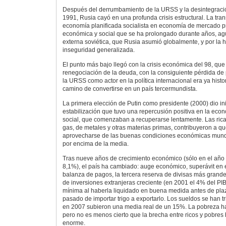
Después del derrumbamiento de la URSS y la desintegració
1991, Rusia cayó en una profunda crisis estructural. La tr
economía planificada socialista en economía de mercado 
económica y social que se ha prolongado durante años, ag
externa soviética, que Rusia asumió globalmente, y por la hu
inseguridad generalizada.
El punto más bajo llegó con la crisis económica del 98, que
renegociación de la deuda, con la consiguiente pérdida de 
la URSS como actor en la política internacional era ya histor
camino de convertirse en un país tercermundista.
La primera elección de Putin como presidente (2000) dio in
estabilización que tuvo una repercusión positiva en la econ
social, que comenzaban a recuperarse lentamente. Las rica
gas, de metales y otras materias primas, contribuyeron a qu
aprovecharse de las buenas condiciones económicas mundi
por encima de la media.
Tras nueve años de crecimiento económico (sólo en el año 
8,1%), el país ha cambiado: auge económico, superávit en e
balanza de pagos, la tercera reserva de divisas más gran
de inversiones extranjeras creciente (en 2001 el 4% del PI
mínima al haberla liquidado en buena medida antes de plaz
pasado de importar trigo a exportarlo. Los sueldos se han tr
en 2007 subieron una media real de un 15%. La pobreza ha
pero no es menos cierto que la brecha entre ricos y pobre
enorme.