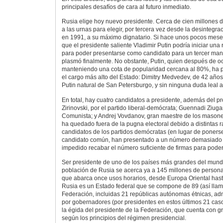
principales desafíos de cara al futuro inmediato.
Rusia elige hoy nuevo presidente. Cerca de cien millones 
a las urnas para elegir, por tercera vez desde la desintegra
en 1991, a su máximo dignatario. Si hace unos pocos mes
que el presidente saliente Vladimir Putin podría iniciar una
para poder presentarse como candidato para un tercer mand
plasmó finalmente. No obstante, Putin, quien después de o
manteniendo una cota de popularidad cercana al 80%, ha p
el cargo más alto del Estado: Dimitry Medvedev, de 42 años
Putin natural de San Petersburgo, y sin ninguna duda leal al
En total, hay cuatro candidatos a presidente, además del p
Zirinovski, por el partido liberal-demócrata; Guennadi Ziugan
Comunista; y Andrej Vovdanov, gran maestre de los masones
ha quedado fuera de la pugna electoral debido a distintas r
candidatos de los partidos demócratas (en lugar de poners
candidato común, han presentado a un número demasiado e
impedido recabar el número suficiente de firmas para poder
Ser presidente de uno de los países más grandes del mundo 
población de Rusia se acerca ya a 145 millones de personas,
que abarca once usos horarios, desde Europa Oriental hast
Rusia es un Estado federal que se compone de 89 (así llam
Federación, incluidas 21 repúblicas autónomas étnicas, ad
por gobernadores (por presidentes en estos últimos 21 caso
la égida del presidente de la Federación, que cuenta con 
según los principios del régimen presidencial.