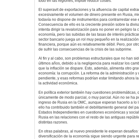
todo en las regiones, impide reducir costes.
El superavit de exportaciones y la afluencia de capital ext
excesivamente el volumen de dinero presente en Rusia, mi
todavía no dispone de instrumentos para contrarrestar ese 
Consecuencia de ello es la creciente presión sobre la divis
intenta dirigir la revalorización para no poner en peligro la 
economía, pero las subidas de las tasas de interés práctica
sector bancario juega un rol muy pequeño en la realización
financiera, porque aún es relativamente débil. Pero, por otr
de sufrir las consecuencias de la crisis de las subprime.
Al fin y al cabo, son problemas estructurales que no han si
últimos años, debido a la negligencia para realizar los camb
que la inflación se dispare. Esto, además, alimenta otro gr
economía: la corrupción. La reforma de la administración y d
pendiente, y esas reformas podrían estar limitando ahora l
la actividad económica.
En política exterior también hay cuestiones problemáticas,
únicamente de modo parcial, o muy parcial. Aún no se ha po
ingreso de Rusia en la OMC, aunque esperan hacerlo a lo l
ello ha contribuido también el debilitamiento general del 
Estados Independientes en cuestiones económicas y sociale
Rusia en las relaciones con el resto de las antiguas repúbl
distintas razones.
En otras palabras, al nuevo presidente le esperan desafíos
diversificación de la economía sigue siendo urgente para r