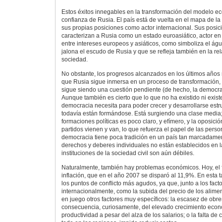
Estos éxitos innegables en la transformación del modelo ec
confianza de Rusia. El país está de vuelta en el mapa de la 
sus propias posiciones como actor internacional. Sus posic
caracterizan a Rusia como un estado euroasiático, actor en
entre intereses europeos y asiáticos, como simboliza el ág
jalona el escudo de Rusia y que se refleja también en la re
sociedad.
No obstante, los progresos alcanzados en los últimos años
que Rusia sigue inmersa en un proceso de transformación,
sigue siendo una cuestión pendiente (de hecho, la democra
Aunque también es cierto que lo que no ha existido ni exist
democracia necesita para poder crecer y desarrollarse est
todavía están formándose. Está surgiendo una clase media;
formaciones políticas es poco claro, y efímero, y la oposici
partidos vienen y van, lo que refuerza el papel de las pers
democracia tiene poca tradición en un país tan marcadament
derechos y deberes individuales no están establecidos en l
instituciones de la sociedad civil son aún débiles.
Naturalmente, también hay problemas económicos. Hoy, el f
inflación, que en el año 2007 se disparó al 11,9%. En esta ta
los puntos de conflicto más agudos, ya que, junto a los fac
internacionalmente, como la subida del precio de los alimen
en juego otros factores muy específicos: la escasez de obr
consecuencia, curiosamente, del elevado crecimiento econ
productividad a pesar del alza de los salarios; o la falta d