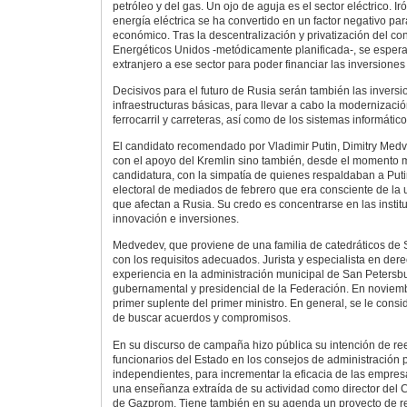
petróleo y del gas. Un ojo de aguja es el sector eléctrico. I
energía eléctrica se ha convertido en un factor negativo pa
económico. Tras la descentralización y privatización del co
Energéticos Unidos -metódicamente planificada-, se espera 
extranjero a ese sector para poder financiar las inversiones
Decisivos para el futuro de Rusia serán también las invers
infraestructuras básicas, para llevar a cabo la modernizaci
ferrocarril y carreteras, así como de los sistemas informático
El candidato recomendado por Vladimir Putin, Dimitry Medv
con el apoyo del Kremlin sino también, desde el momento 
candidatura, con la simpatía de quienes respaldaban a Puti
electoral de mediados de febrero que era consciente de la
que afectan a Rusia. Su credo es concentrarse en las institu
innovación e inversiones.
Medvedev, que proviene de una familia de catedráticos de
con los requisitos adecuados. Jurista y especialista en de
experiencia en la administración municipal de San Petersbu
gubernamental y presidencial de la Federación. En novie
primer suplente del primer ministro. En general, se le consid
de buscar acuerdos y compromisos.
En su discurso de campaña hizo pública su intención de ree
funcionarios del Estado en los consejos de administración p
independientes, para incrementar la eficacia de las empresa
una enseñanza extraída de su actividad como director del 
de Gazprom. Tiene también en su agenda un proyecto de ref