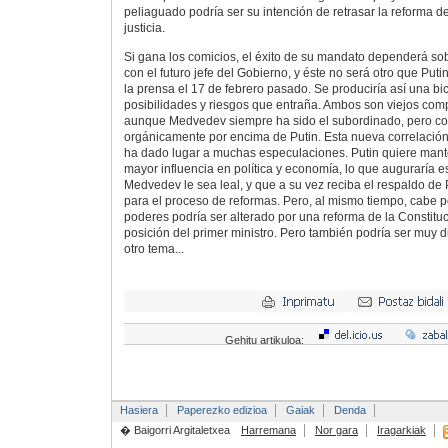
peliaguado podría ser su intención de retrasar la reforma d
justicia.
Si gana los comicios, el éxito de su mandato dependerá so
con el futuro jefe del Gobierno, y éste no será otro que Puti
la prensa el 17 de febrero pasado. Se produciría así una bic
posibilidades y riesgos que entraña. Ambos son viejos co
aunque Medvedev siempre ha sido el subordinado, pero co
orgánicamente por encima de Putin. Esta nueva correlació
ha dado lugar a muchas especulaciones. Putin quiere mant
mayor influencia en política y economía, lo que auguraría e
Medvedev le sea leal, y que a su vez reciba el respaldo de Pu
para el proceso de reformas. Pero, al mismo tiempo, cabe p
poderes podría ser alterado por una reforma de la Constituci
posición del primer ministro. Pero también podría ser muy d
otro tema...
Gehitu artikuloa:
Hasiera
Paperezko edizioa
Gaiak
Denda
� Baigorri Argitaletxea
Harremana
Nor gara
Iragarkiak