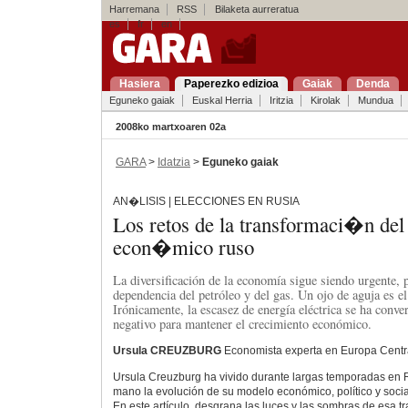
Harremana
RSS
Bilaketa aurreratua
es
fr
en
Hasiera
Paperezko edizioa
Gaiak
Denda
Eguneko gaiak
Euskal Herria
Iritzia
Kirolak
Mundua
2008ko martxoaren 02a
GARA
>
Idatzia
>
Eguneko gaiak
AN�LISIS | ELECCIONES EN RUSIA
Los retos de la transformaci�n de
econ�mico ruso
La diversificación de la economía sigue siendo urgente, p
dependencia del petróleo y del gas. Un ojo de aguja es el 
Irónicamente, la escasez de energía eléctrica se ha conver
negativo para mantener el crecimiento económico.
Ursula CREUZBURG
Economista experta en Europa Centra
Ursula Creuzburg ha vivido durante largas temporadas en 
mano la evolución de su modelo económico, político y socia
En este artículo, desgrana las luces y las sombras de esa t