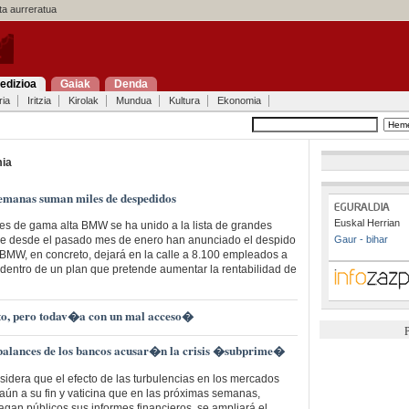
a aurreratua
edizioa
Gaiak
Denda
ria
Iritzia
Kirolak
Mundua
Kultura
Ekonomia
ia
emanas suman miles de despedidos
Euskal Herrian
les de gama alta BMW se ha unido a la lista de grandes
e desde el pasado mes de enero han anunciado el despido
Gaur - bihar
 BMW, en concreto, dejará en la calle a 8.100 empleados a
, dentro de un plan que pretende aumentar la rentabilidad de
o, pero todav�a con un mal acceso�
P
 balances de los bancos acusar�n la crisis �subprime�
dera que el efecto de las turbulencias en los mercados
 aún a su fin y vaticina que en las próximas semanas,
an públicos sus informes financieros, se ampliará el