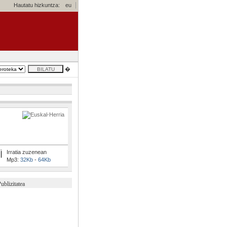
Hautatu hizkuntza:
eu
�
Irratia zuzenean
Mp3:
32Kb
-
64Kb
ublizitatea