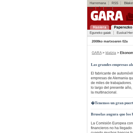
Harremana
RSS
Bilaket
es
fr
en
Hasiera
Paperezko 
Eguneko gaiak
Euskal Her
2008ko martxoaren 02a
GARA
>
Idatzia
>
Ekonom
Las grandes empresas al
El fabricante de automóvi
empresas de Alemania qu
de miles de trabajadores.
lo largo del presente año
la multinacional.
�Tenemos un gran puert
Bruselas augura que los
La Comisión Europea consi
financieros no ha llegado
cuando muchos bancos hag