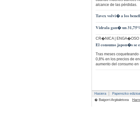
alcance de las pérdidas.
Tavex volvi� a los benefi
Vidrala gan� un 31,75% 
CR�NICA | ENGA�OSO
El consumo japon�s se es
Tras meses coqueteando c
0,8% en los precios de en
aumento del consumo en 
Hasiera
Paperezko edizio
� Baigorri Argitaletxea
Harr