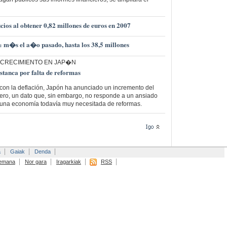
cios al obtener 0,82 millones de euros en 2007
m�s el a�o pasado, hasta los 38,5 millones
 CRECIMIENTO EN JAP�N
tanca por falta de reformas
on la deflación, Japón ha anunciado un incremento del
ero, un dato que, sin embargo, no responde a un ansiado
una economía todavía muy necesitada de reformas.
a
Gaiak
Denda
emana
Nor gara
Iragarkiak
RSS