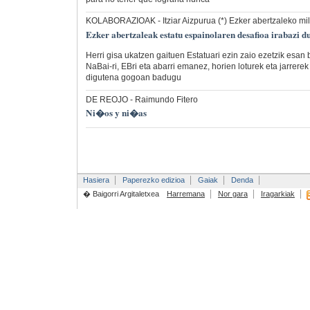
KOLABORAZIOAK
- Itziar Aizpurua (*) Ezker abertzaleko mi
Ezker abertzaleak estatu espainolaren desafioa irabazi d
Herri gisa ukatzen gaituen Estatuari ezin zaio ezetzik esan b
NaBai-ri, EBri eta abarri emanez, horien loturek eta jarrerek
digutena gogoan badugu
DE REOJO
- Raimundo Fitero
Ni�os y ni�as
Hasiera
Paperezko edizioa
Gaiak
Denda
� Baigorri Argitaletxea
Harremana
Nor gara
Iragarkiak