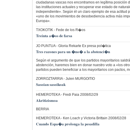
ciudadanas vascas nos encontramos en legítima posición de
las instituciones actuales y recuperar ese estado de naturalez
independiente». Según él un claro ejemplo de esa actitud p
«uno de los movimientos de desobediencia activa más imp
Europa».
TXOKOTIK
- Fede de los R�os
Treinta a�os de farsa
JO PUNTUA
- Gloria Rekarte Ex presa pol�tica
Tres razones para un �no� a la abstenci�n
Según el argumento de que los partidos mayoritarios saldrá
abstención, haremos bien en donar nuestro voto a «los otro
partidos pueden beneficiar a los mayoritarios con pactos,
ZORROZTARRIA
- Julen MURGOITIO
Sasoian sasoikoak
HEMEROTEKA
- Fredi Paia 2008/02/29
Akritizismoa
BERRIA
HEMEROTEKA
- Ken Loach y Victoria Brittain 2008/02/28
Cuando Espa�a prolonga la pesadilla