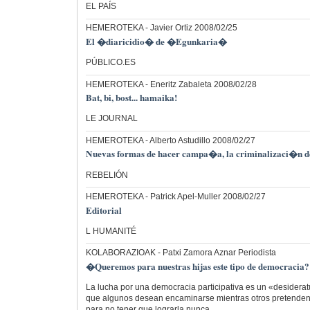
EL PAÍS
HEMEROTEKA
- Javier Ortiz 2008/02/25
El �diaricidio� de �Egunkaria�
PÚBLICO.ES
HEMEROTEKA
- Eneritz Zabaleta 2008/02/28
Bat, bi, bost... hamaika!
LE JOURNAL
HEMEROTEKA
- Alberto Astudillo 2008/02/27
Nuevas formas de hacer campa�a, la criminalizaci�n d
REBELIÓN
HEMEROTEKA
- Patrick Apel-Muller 2008/02/27
Editorial
L HUMANITÉ
KOLABORAZIOAK
- Patxi Zamora Aznar Periodista
�Queremos para nuestras hijas este tipo de democracia?
La lucha por una democracia participativa es un «desidera
que algunos desean encaminarse mientras otros pretenden
para no tener que lograrla nunca