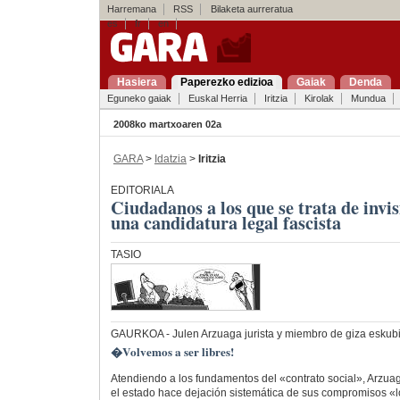
Harremana
RSS
Bilaketa aurreratua
es
fr
en
Hasiera
Paperezko edizioa
Gaiak
Denda
Eguneko gaiak
Euskal Herria
Iritzia
Kirolak
Mundua
2008ko martxoaren 02a
GARA
>
Idatzia
>
Iritzia
EDITORIALA
Ciudadanos a los que se trata de invis
una candidatura legal fascista
TASIO
GAURKOA
- Julen Arzuaga jurista y miembro de giza esku
�Volvemos a ser libres!
Atendiendo a los fundamentos del «contrato social», Arzu
el estado hace dejación sistemática de sus compromisos «