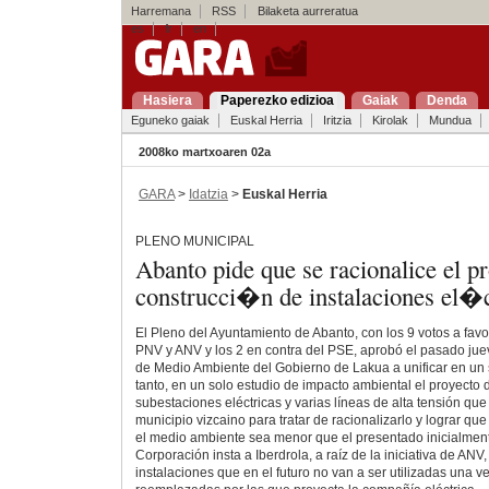
Harremana
RSS
Bilaketa aurreratua
es
fr
en
Hasiera
Paperezko edizioa
Gaiak
Denda
Eguneko gaiak
Euskal Herria
Iritzia
Kirolak
Mundua
2008ko martxoaren 02a
GARA
>
Idatzia
>
Euskal Herria
PLENO MUNICIPAL
Abanto pide que se racionalice el p
construcci�n de instalaciones el�c
El Pleno del Ayuntamiento de Abanto, con los 9 votos a favo
PNV y ANV y los 2 en contra del PSE, aprobó el pasado jue
de Medio Ambiente del Gobierno de Lakua a unificar en un s
tanto, en un solo estudio de impacto ambiental el proyecto 
subestaciones eléctricas y varias líneas de alta tensión qu
municipio vizcaino para tratar de racionalizarlo y lograr que
el medio ambiente sea menor que el presentado inicialmen
Corporación insta a Iberdrola, a raíz de la iniciativa de AN
instalaciones que en el futuro no van a ser utilizadas una v