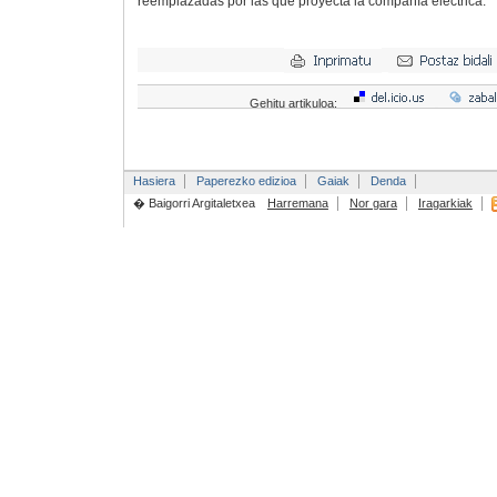
reemplazadas por las que proyecta la compañía eléctrica.
Gehitu artikuloa:
Hasiera
Paperezko edizioa
Gaiak
Denda
� Baigorri Argitaletxea
Harremana
Nor gara
Iragarkiak