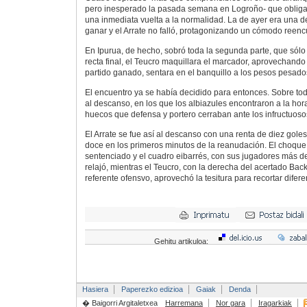
pero inesperado la pasada semana en Logroño- que obliga
una inmediata vuelta a la normalidad. La de ayer era una d
ganar y el Arrate no falló, protagonizando un cómodo reencu
En Ipurua, de hecho, sobró toda la segunda parte, que sólo 
recta final, el Teucro maquillara el marcador, aprovechando
partido ganado, sentara en el banquillo a los pesos pesado
El encuentro ya se había decidido para entonces. Sobre tod
al descanso, en los que los albiazules encontraron a la hor
huecos que defensa y portero cerraban ante los infructuosos
El Arrate se fue así al descanso con una renta de diez goles
doce en los primeros minutos de la reanudación. El choque
sentenciado y el cuadro eibarrés, con sus jugadores más de
relajó, mientras el Teucro, con la derecha del acertado Bac
referente ofensvo, aprovechó la tesitura para recortar difer
Gehitu artikuloa:
Hasiera
Paperezko edizioa
Gaiak
Denda
� Baigorri Argitaletxea
Harremana
Nor gara
Iragarkiak