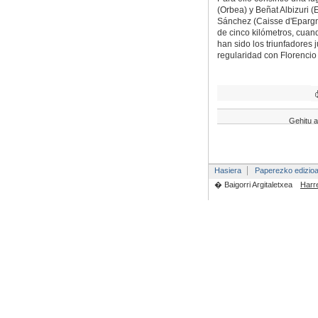
(Orbea) y Beñat Albizuri (
Sánchez (Caisse d'Epargn
de cinco kilómetros, cuan
han sido los triunfadores
regularidad con Florencio
Gehitu a
Hasiera
Paperezko edizio
� Baigorri Argitaletxea
Harr