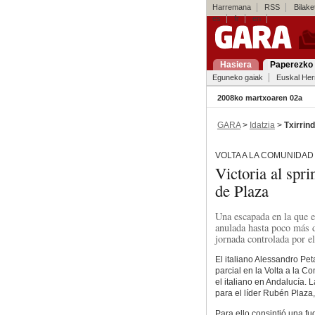
Harremana
RSS
Bilaket
es
fr
en
Hasiera
Paperezko 
Eguneko gaiak
Euskal Her
2008ko martxoaren 02a
GARA
>
Idatzia
>
Txirrind
VOLTA A LA COMUNIDAD
Victoria al spri
de Plaza
Una escapada en la que e
anulada hasta poco más d
jornada controlada por e
El italiano Alessandro Pet
parcial en la Volta a la C
el italiano en Andalucía. 
para el líder Rubén Plaza,
Para ello consintió una f