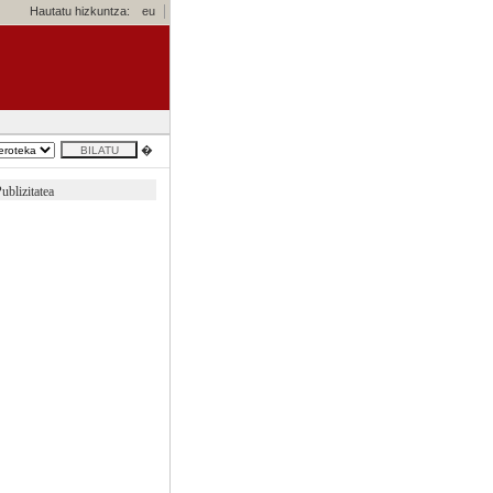
Hautatu hizkuntza:
eu
�
ublizitatea