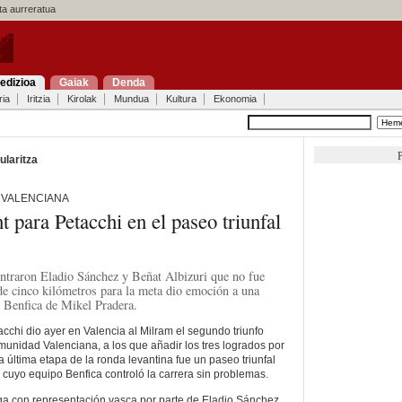
a aurreratua
edizioa
Gaiak
Denda
ria
Iritzia
Kirolak
Mundua
Kultura
Ekonomia
P
ularitza
 VALENCIANA
nt para Petacchi en el paseo triunfal
ntraron Eladio Sánchez y Beñat Albizuri que no fue
e cinco kilómetros para la meta dio emoción a una
l Benfica de Mikel Pradera.
acchi dio ayer en Valencia al Milram el segundo triunfo
omunidad Valenciana, a los que añadir los tres logrados por
La última etapa de la ronda levantina fue un paseo triunfal
 cuyo equipo Benfica controló la carrera sin problemas.
uga con representación vasca por parte de Eladio Sánchez