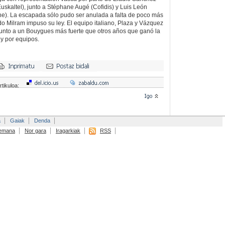
Euskaltel), junto a Stéphane Augé (Cofidis) y Luis León
e). La escapada sólo pudo ser anulada a falta de poco más
do Milram impuso su ley. El equipo italiano, Plaza y Vázquez
 junto a un Bouygues más fuerte que otros años que ganó la
 y por equipos.
rtikuloa:
a
Gaiak
Denda
emana
Nor gara
Iragarkiak
RSS