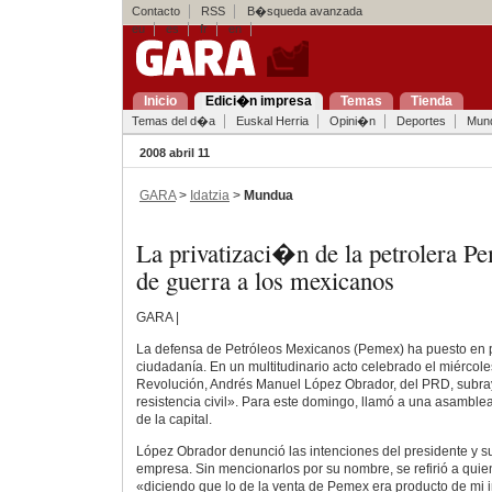
Contacto
RSS
B�squeda avanzada
eu
es
fr
en
Inicio
Edici�n impresa
Temas
Tienda
Temas del d�a
Euskal Herria
Opini�n
Deportes
Mun
2008 abril 11
GARA
>
Idatzia
>
Mundua
La privatizaci�n de la petrolera P
de guerra a los mexicanos
GARA |
La defensa de Petróleos Mexicanos (Pemex) ha puesto en p
ciudadanía. En un multitudinario acto celebrado el miércol
Revolución, Andrés Manuel López Obrador, del PRD, subra
resistencia civil». Para este domingo, llamó a una asamblea
de la capital.
López Obrador denunció las intenciones del presidente y su 
empresa. Sin mencionarlos por su nombre, se refirió a quie
«diciendo que lo de la venta de Pemex era producto de mi 