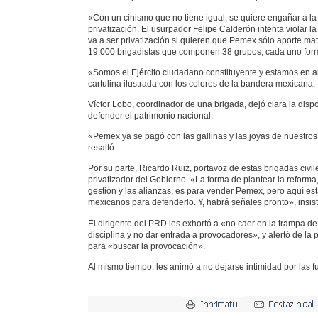
«Con un cinismo que no tiene igual, se quiere engañar a la
privatización. El usurpador Felipe Calderón intenta violar l
va a ser privatización si quieren que Pemex sólo aporte ma
19.000 brigadistas que componen 38 grupos, cada uno for
«Somos el Ejército ciudadano constituyente y estamos en 
cartulina ilustrada con los colores de la bandera mexicana.
Víctor Lobo, coordinador de una brigada, dejó clara la disp
defender el patrimonio nacional.
«Pemex ya se pagó con las gallinas y las joyas de nuestros
resaltó.
Por su parte, Ricardo Ruiz, portavoz de estas brigadas civil
privatizador del Gobierno. «La forma de plantear la reform
gestión y las alianzas, es para vender Pemex, pero aquí es
mexicanos para defenderlo. Y, habrá señales pronto», insist
El dirigente del PRD les exhortó a «no caer en la trampa de 
disciplina y no dar entrada a provocadores», y alertó de la p
para «buscar la provocación».
Al mismo tiempo, les animó a no dejarse intimidad por las fu