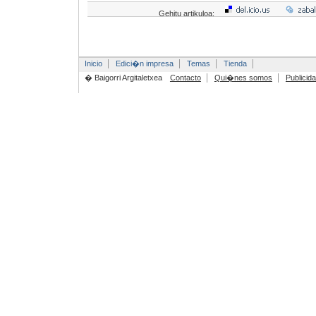
Gehitu artikuloa:
Inicio
Edici�n impresa
Temas
Tienda
� Baigorri Argitaletxea
Contacto
Qui�nes somos
Publicid