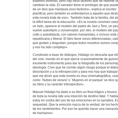
estamos viviendo, pero hay otros factores que de repente s
cambian la vida. El narrador tiene el privilegio de que pue
de un dios que manipula esos factores», explica el escritor. 
planificar, pero también es enfrentarnos a aquello que desb
esta novela trata de eso». También trata de la familia, del a
la difícil tarea de la educación. «En la novela conviven vari
un lado, aparece el modelo del padre de Javi y Tere, un pe
vuelve autoritario y conservador; por otro, el modelo del p
culto y autodidacta, con valores humanistas, e incluso está
republicana y liberal. El libro tiene voces diferenciadas, c
que gustan y disgustan, porque todos nosotros somos compl
y eso ha sido complejo».
Construido a base de diálogos, Hidalgo no descarta que ell
del cine, mundo en el que ejerce ocasionalmente de guioni
excelente instrumento para dar la fotografía de los personaj
ideología. Creo que he corrido algún riesgo porque el diálog
descripción y a la introspección y para eso hay que trabaja
que me dicen que esta novela es muy cinematográfica, cu
como `Nubes de verano' o `Mujeres en el parque' se dice qu
su ritmo y su carácter introspectivo».
Manuel Hidalgo ha dado a su libro un final trágico y brusco.
de toda la novela late una intuición de destino fatal. Y hab
estoy en contra del uso de las emociones en la narrativa. Es
sequedad. Que la emoción nazca de la verdad, de los hech
de los sentimientos. Por eso he querido hacer una narración
de hachazos».