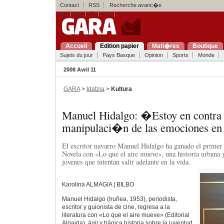
Contact
RSS
Recherche avanc�e
eu
es
fr
en
Accueil
Edition papier
Mati�res
Boutique
Sujets du jour
Pays Basque
Opinion
Sports
Monde
2008 Avril 11
GARA
>
Idatzia
>
Kultura
Manuel Hidalgo: �Estoy en contra 
manipulaci�n de las emociones en 
El escritor navarro Manuel Hidalgo ha ganado el prime
Novela con «Lo que el aire mueve», una historia urbana 
jóvenes que intentan salir adelante en la vida.
Karolina ALMAGIA | BILBO
Manuel Hidalgo (Iruñea, 1953), periodista,
escritor y guionista de cine, regresa a la
literatura con «Lo que el aire mueve» (Editorial
Algaida), ágil y trágica historia sobre la juventud