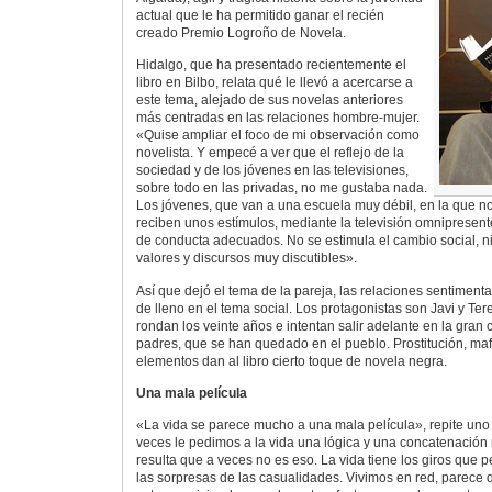
actual que le ha permitido ganar el recién
creado Premio Logroño de Novela.
Hidalgo, que ha presentado recientemente el
libro en Bilbo, relata qué le llevó a acercarse a
este tema, alejado de sus novelas anteriores
más centradas en las relaciones hombre-mujer.
«Quise ampliar el foco de mi observación como
novelista. Y empecé a ver que el reflejo de la
sociedad y de los jóvenes en las televisiones,
sobre todo en las privadas, no me gustaba nada.
Los jóvenes, que van a una escuela muy débil, en la que 
reciben unos estímulos, mediante la televisión omnipresen
de conducta adecuados. No se estimula el cambio social, ni 
valores y discursos muy discutibles».
Así que dejó el tema de la pareja, las relaciones sentimenta
de lleno en el tema social. Los protagonistas son Javi y T
rondan los veinte años e intentan salir adelante en la gran 
padres, que se han quedado en el pueblo. Prostitución, mafi
elementos dan al libro cierto toque de novela negra.
Una mala película
«La vida se parece mucho a una mala película», repite uno
veces le pedimos a la vida una lógica y una concatenación 
resulta que a veces no es eso. La vida tiene los giros que p
las sorpresas de las casualidades. Vivimos en red, parece