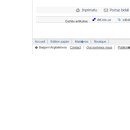
Gehitu artikuloa:
Accueil
Edition papier
Mati�res
Boutique
� Baigorri Argitaletxea
Contact
Qui sommes nous
Publicit