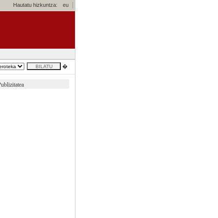
Hautatu hizkuntza:
eu
�
ublizitatea