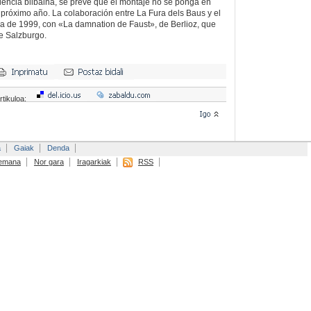
riencia bilbaina, se prevé que el montaje no se ponga en
próximo año. La colaboración entre La Fura dels Baus y el
a de 1999, con «La damnation de Faust», de Berlioz, que
de Salzburgo.
rtikuloa:
a
Gaiak
Denda
emana
Nor gara
Iragarkiak
RSS