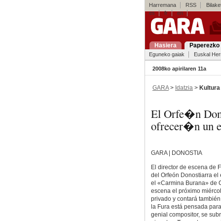
Harremana
RSS
Bilaket
es
fr
en
Hasiera
Paperezko 
Eguneko gaiak
Euskal Her
2008ko apirilaren 11a
GARA
>
Idatzia
>
Kultura
El Orfe�n Dono
ofrecer�n un e
GARA | DONOSTIA
El director de escena de 
del Orfeón Donostiarra el
el «Carmina Burana» de Ca
escena el próximo miércol
privado y contará también
la Fura está pensada para
genial compositor, se su