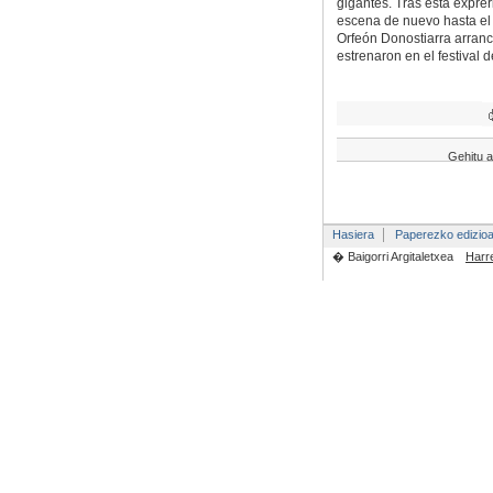
gigantes. Tras esta expre
escena de nuevo hasta el 
Orfeón Donostiarra arranc
estrenaron en el festival 
Gehitu a
Hasiera
Paperezko edizio
� Baigorri Argitaletxea
Harr