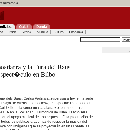
a aurreratua
edizioa
Gaiak
Denda
ria
Iritzia
Kirolak
Mundua
Kultura
Ekonomia
P
stiarra y la Fura del Baus
spect�culo en Bilbo
Fura dels Baus, Carlus Padrissa, supervisará hoy en la sede
 ensayo de «Veris Leta Facies», un espectáculo basado en
rl Orff que la compañía catalana y el coro podrán en
es 16 en la Sociedad Filarmónica de Bilbo. El acto será
 con el apoyo musical de una orquesta. Esta producción de
 todos los públicos y, además de respetar la música del
braya con imágenes que se proyectarán en unas pantallas