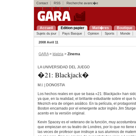
Contact
RSS
Recherche avanc�e
eu
es
fr
en
Accueil
Edition papier
Mati�res
Boutique
Sujets du jour
Pays Basque
Opinion
Sports
Monde
2008 Avril 11
GARA
>
Idatzia
>
Zinema
LA UNIVERSIDAD DEL JUEGO
�21: Blackjack�
M.I. | DONOSTIA
Los hechos reales en que se basa «21: Blackjack» han sid
ya que, en la realidad, el brillante estudiante sobre el que h
Mezrich era de origen asiático. En la película, el protagonis
Boston encarnado por el emergente actor inglés Jim Sturg
acento en la versión original.
Kevin Spacey es el veterano de la función, muy acostumbra
que empiezan en su teatro de Londres, por lo que no tien
las veces de profesor que instruye a sus alumnos de mate