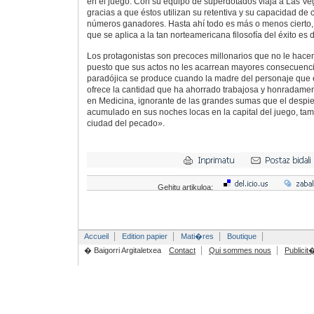
en el juego. Con su equipo de superdotados viaja a Las Veg
gracias a que éstos utilizan su retentiva y su capacidad de 
números ganadores. Hasta ahí todo es más o menos cierto,
que se aplica a la tan norteamericana filosofía del éxito es 
Los protagonistas son precoces millonarios que no le hacen 
puesto que sus actos no les acarrean mayores consecuenci
paradójica se produce cuando la madre del personaje que 
ofrece la cantidad que ha ahorrado trabajosa y honradamen
en Medicina, ignorante de las grandes sumas que el despi
acumulado en sus noches locas en la capital del juego, ta
ciudad del pecado».
Gehitu artikuloa:
Accueil
Edition papier
Mati�res
Boutique
� Baigorri Argitaletxea
Contact
Qui sommes nous
Publicit