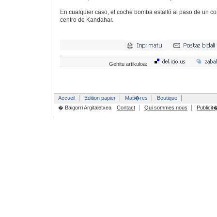
En cualquier caso, el coche bomba estalló al paso de un c
centro de Kandahar.
Gehitu artikuloa:
Accueil
Edition papier
Mati�res
Boutique
� Baigorri Argitaletxea
Contact
Qui sommes nous
Publicit