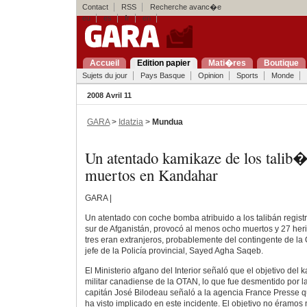
Contact
RSS
Recherche avanc�e
eu
es
fr
en
Accueil
Edition papier
Mati�res
Boutique
Sujets du jour
Pays Basque
Opinion
Sports
Monde
2008 Avril 11
GARA
>
Idatzia
>
Mundua
Un atentado kamikaze de los talib
muertos en Kandahar
GARA |
Un atentado con coche bomba atribuido a los talibán regist
sur de Afganistán, provocó al menos ocho muertos y 27 herid
tres eran extranjeros, probablemente del contingente de la
jefe de la Policía provincial, Sayed Agha Saqeb.
El Ministerio afgano del Interior señaló que el objetivo del
militar canadiense de la OTAN, lo que fue desmentido por l
capitán José Bilodeau señaló a la agencia France Presse 
ha visto implicado en este incidente. El objetivo no éramos 