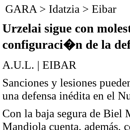
GARA
>
Idatzia
>
Eibar
Urzelai sigue con moles
configuraci�n de la de
A.U.L. | EIBAR
Sanciones y lesiones pueden
una defensa inédita en el N
Con la baja segura de Biel 
Mandiola cuenta, además, c