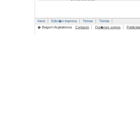
Inicio
Edici�n impresa
Temas
Tienda
� Baigorri Argitaletxea
Contacto
Qui�nes somos
Publicid