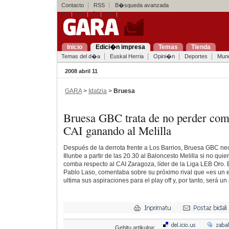
Contacto
RSS
B�squeda avanzada
eu
es
fr
en
Inicio
Edici�n impresa
Temas
Tienda
Temas del d�a
Euskal Herria
Opini�n
Deportes
Mun
2008 abril 11
GARA
>
Idatzia
>
Bruesa
Bruesa GBC trata de no perder com
CAI ganando al Melilla
Después de la derrota frente a Los Barrios, Bruesa GBC ne
Illunbe a partir de las 20.30 al Baloncesto Melilla si no qui
comba respecto al CAI Zaragoza, líder de la Liga LEB Oro. 
Pablo Laso, comentaba sobre su próximo rival que «es un
ultima sus aspiraciones para el play off y, por tanto, será u
Gehitu artikuloa: