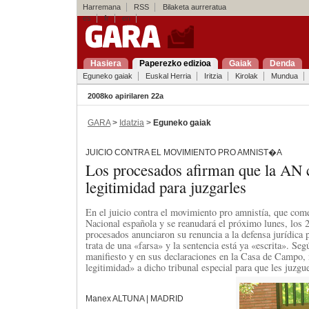
Harremana
RSS
Bilaketa aurreratua
es
fr
en
Hasiera
Paperezko edizioa
Gaiak
Denda
Eguneko gaiak
Euskal Herria
Iritzia
Kirolak
Mundua
2008ko apirilaren 22a
GARA
>
Idatzia
>
Eguneko gaiak
JUICIO CONTRA EL MOVIMIENTO PRO AMNIST�A
Los procesados afirman que la AN 
legitimidad para juzgarles
En el juicio contra el movimiento pro amnistía, que com
Nacional española y se reanudará el próximo lunes, los 
procesados anunciaron su renuncia a la defensa jurídica
trata de una «farsa» y la sentencia está ya «escrita». Se
manifiesto y en sus declaraciones en la Casa de Campo,
legitimidad» a dicho tribunal especial para que les juzgu
Manex ALTUNA | MADRID