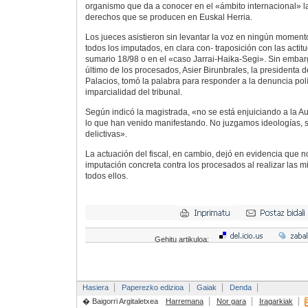
organismo que da a conocer en el «ámbito internacional» l
derechos que se producen en Euskal Herria.
Los jueces asistieron sin levantar la voz en ningún moment
todos los imputados, en clara con- traposición con las acti
sumario 18/98 o en el «caso Jarrai-Haika-Segi». Sin embar
último de los procesados, Asier Birunbrales, la presidenta de
Palacios, tomó la palabra para responder a la denuncia políti
imparcialidad del tribunal.
Según indicó la magistrada, «no se está enjuiciando a la Au
lo que han venido manifestando. No juzgamos ideologías, s
delictivas».
La actuación del fiscal, en cambio, dejó en evidencia que 
imputación concreta contra los procesados al realizar las 
todos ellos.
Gehitu artikuloa:
Hasiera
Paperezko edizioa
Gaiak
Denda
� Baigorri Argitaletxea
Harremana
Nor gara
Iragarkiak