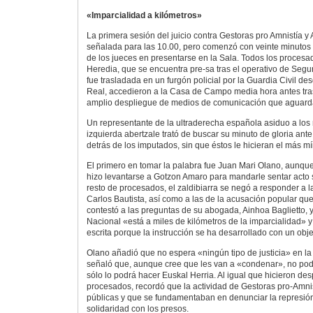
«Imparcialidad a kilómetros»
La primera sesión del juicio contra Gestoras pro Amnistía 
señalada para las 10.00, pero comenzó con veinte minutos 
de los jueces en presentarse en la Sala. Todos los procesa
Heredia, que se encuentra pre-sa tras el operativo de Segu
fue trasladada en un furgón policial por la Guardia Civil des
Real, accedieron a la Casa de Campo media hora antes tra
amplio despliegue de medios de comunicación que aguard
Un representante de la ultraderecha española asiduo a los
izquierda abertzale trató de buscar su minuto de gloria ant
detrás de los imputados, sin que éstos le hicieran el más m
El primero en tomar la palabra fue Juan Mari Olano, aunque 
hizo levantarse a Gotzon Amaro para mandarle sentar acto s
resto de procesados, el zaldibiarra se negó a responder a la
Carlos Bautista, así como a las de la acusación popular que
contestó a las preguntas de su abogada, Ainhoa Baglietto, y
Nacional «está a miles de kilómetros de la imparcialidad» y
escrita porque la instrucción se ha desarrollado con un objet
Olano añadió que no espera «ningún tipo de justicia» en la
señaló que, aunque cree que les van a «condenar», no pod
sólo lo podrá hacer Euskal Herria. Al igual que hicieron de
procesados, recordó que la actividad de Gestoras pro-Amni
públicas y que se fundamentaban en denunciar la represión
solidaridad con los presos.