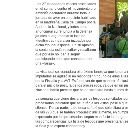
Los 27 ciudadanos vascos procesados
en el sumario contra el movimiento pro
amnistía declararon durante toda la
jornada de ayer en el recinto habilitado
en la madrileña Casa de Campo por la
Audiencia Nacional, y todos ellos
anunciaron su renuncia a la defensa
jurídica al argumentar la falta de
«legitimidad» para ser juzgados por
dicho tribunal especial. En su opinión,
la sentencia está «escrita» y resaltaron
que por eso no iban a seguir
participando en lo que consideraron
una «farsa».
La vista oral se reanudará el próximo lunes ya que la toma 
imputados se agilizó al no responder ninguno de ellos a la
por la Fiscalía y la AVT. Está por ver de qué manera afectará
para el juicio la postura de los procesados, ya que en un pr
Nacional había previsto que se desarrollara hasta el mes de 
La semana que viene declararán los testigos solicitados por e
procesados indicaron que acudirán a las vistas, pese a q
silencio. Por su parte, la defensa señaló que sólo citará a
de las 270 que se habían propuesto inicialmente, en cumpli
expresada por los procesados, según manifestó la abogada
las comparecencias. La lista de testigos que presentarán s
la Sala y se espera conocer hoy.