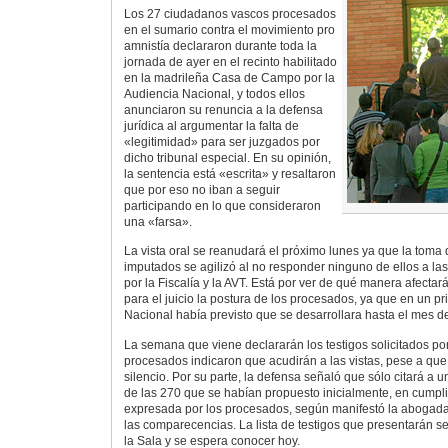
Los 27 ciudadanos vascos procesados
en el sumario contra el movimiento pro
amnistía declararon durante toda la
jornada de ayer en el recinto habilitado
en la madrileña Casa de Campo por la
Audiencia Nacional, y todos ellos
anunciaron su renuncia a la defensa
jurídica al argumentar la falta de
«legitimidad» para ser juzgados por
dicho tribunal especial. En su opinión,
la sentencia está «escrita» y resaltaron
que por eso no iban a seguir
participando en lo que consideraron
una «farsa».
La vista oral se reanudará el próximo lunes ya que la toma 
imputados se agilizó al no responder ninguno de ellos a la
por la Fiscalía y la AVT. Está por ver de qué manera afectará
para el juicio la postura de los procesados, ya que en un pr
Nacional había previsto que se desarrollara hasta el mes de 
La semana que viene declararán los testigos solicitados por e
procesados indicaron que acudirán a las vistas, pese a q
silencio. Por su parte, la defensa señaló que sólo citará a
de las 270 que se habían propuesto inicialmente, en cumpli
expresada por los procesados, según manifestó la abogada
las comparecencias. La lista de testigos que presentarán s
la Sala y se espera conocer hoy.