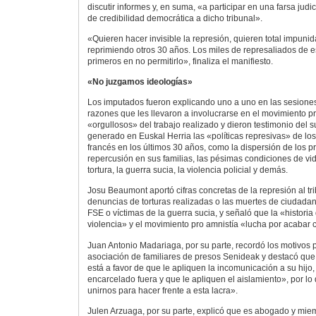
discutir informes y, en suma, «a participar en una farsa judi
de credibilidad democrática a dicho tribunal».
«Quieren hacer invisible la represión, quieren total impuni
reprimiendo otros 30 años. Los miles de represaliados de 
primeros en no permitirlo», finaliza el manifiesto.
«No juzgamos ideologías»
Los imputados fueron explicando uno a uno en las sesione
razones que les llevaron a involucrarse en el movimiento p
«orgullosos» del trabajo realizado y dieron testimonio del 
generado en Euskal Herria las «políticas represivas» de lo
francés en los últimos 30 años, como la dispersión de los pr
repercusión en sus familias, las pésimas condiciones de vid
tortura, la guerra sucia, la violencia policial y demás.
Josu Beaumont aportó cifras concretas de la represión al tr
denuncias de torturas realizadas o las muertes de ciudada
FSE o víctimas de la guerra sucia, y señaló que la «historia
violencia» y el movimiento pro amnistía «lucha por acabar 
Juan Antonio Madariaga, por su parte, recordó los motivos p
asociación de familiares de presos Senideak y destacó qu
está a favor de que le apliquen la incomunicación a su hijo,
encarcelado fuera y que le apliquen el aislamiento», por lo
unirnos para hacer frente a esta lacra».
Julen Arzuaga, por su parte, explicó que es abogado y mie