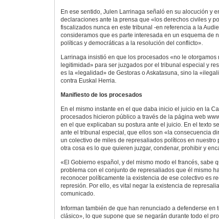
En ese sentido, Julen Larrinaga señaló en su alocución y e
declaraciones ante la prensa que «los derechos civiles y po
fiscalizados nunca en este tribunal -en referencia a la Audi
consideramos que es parte interesada en un esquema de n
políticas y democráticas a la resolución del conflicto».
Larrinaga insistió en que los procesados «no le otorgamos 
legitimidad» para ser juzgados por el tribunal especial y r
es la «legalidad» de Gestoras o Askatasuna, sino la «ilegal
contra Euskal Herria.
Manifiesto de los procesados
En el mismo instante en el que daba inicio el juicio en la 
procesados hicieron público a través de la página web www
en el que explicaban su postura ante el juicio. En el texto 
ante el tribunal especial, que ellos son «la consecuencia di
un colectivo de miles de represaliados políticos en nuestro
otra cosa es lo que quieren juzgar, condenar, prohibir y enc
«El Gobierno español, y del mismo modo el francés, sabe q
problema con el conjunto de represaliados que él mismo h
reconocer políticamente la existencia de ese colectivo es r
represión. Por ello, es vital negar la existencia de represali
comunicado.
Informan también de que han renunciado a defenderse en t
clásico», lo que supone que se negarán durante todo el pr