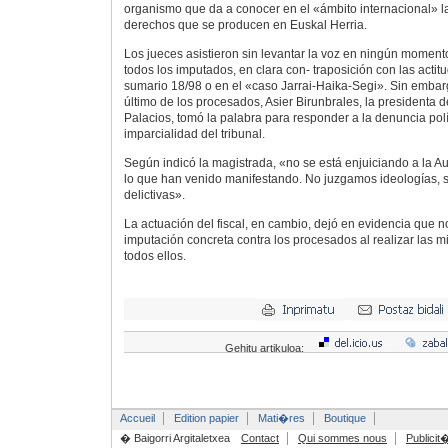
organismo que da a conocer en el «ámbito internacional» l
derechos que se producen en Euskal Herria.
Los jueces asistieron sin levantar la voz en ningún moment
todos los imputados, en clara con- traposición con las acti
sumario 18/98 o en el «caso Jarrai-Haika-Segi». Sin embar
último de los procesados, Asier Birunbrales, la presidenta de
Palacios, tomó la palabra para responder a la denuncia políti
imparcialidad del tribunal.
Según indicó la magistrada, «no se está enjuiciando a la Au
lo que han venido manifestando. No juzgamos ideologías, s
delictivas».
La actuación del fiscal, en cambio, dejó en evidencia que 
imputación concreta contra los procesados al realizar las 
todos ellos.
Gehitu artikuloa:
Accueil
Edition papier
Mati�res
Boutique
� Baigorri Argitaletxea
Contact
Qui sommes nous
Publicit