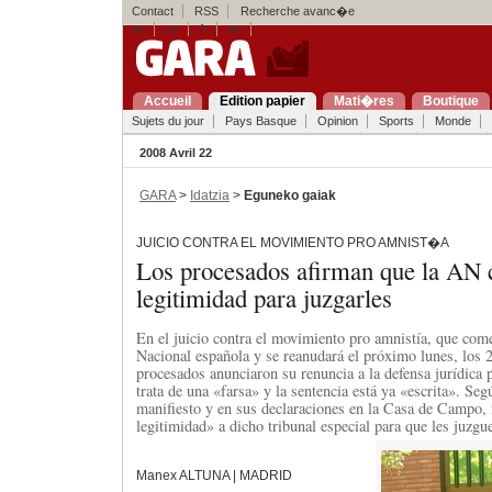
Contact
RSS
Recherche avanc�e
eu
es
fr
en
Accueil
Edition papier
Mati�res
Boutique
Sujets du jour
Pays Basque
Opinion
Sports
Monde
2008 Avril 22
GARA
>
Idatzia
>
Eguneko gaiak
JUICIO CONTRA EL MOVIMIENTO PRO AMNIST�A
Los procesados afirman que la AN 
legitimidad para juzgarles
En el juicio contra el movimiento pro amnistía, que com
Nacional española y se reanudará el próximo lunes, los 
procesados anunciaron su renuncia a la defensa jurídica
trata de una «farsa» y la sentencia está ya «escrita». Se
manifiesto y en sus declaraciones en la Casa de Campo,
legitimidad» a dicho tribunal especial para que les juzgu
Manex ALTUNA | MADRID