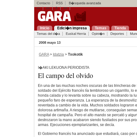
Contacto
RSS
B�squeda avanzada
eu
es
fr
en
Inicio
Edici�n impresa
Temas
Tienda
Temas del d�a
Euskal Herria
Opini�n
Deportes
Mun
2008 mayo 13
GARA
>
Idatzia
>
Txokotik
I�AKI LEKUONA PERIODISTA
El campo del olvido
En una de las muchas noches oscuras de las trincheras de 
soldado del Ejército francés lía tembloroso un cigarrillo, lo
honda calada y lo levanta sobre su cabeza, mostrando la 
pequeño faro de esperanza. La esperanza de la desmovili
reventada a cambio de la vida. Muchos soldados lograron e
dolorosa artimaña. A riesgo de mutilarse, conseguían sema
hospital de campaña. Pero el alto mando se percató y algu
destrozaron la mano acabaron siendo fusilados por sus p
armas. Ejecuciones ejemplarizantes, se decía.
El Gobierno francés ha anunciado que estudiará, caso por c