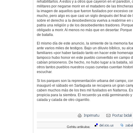
rehabilitarlos. A estos y a otros que cayeron en el paredón
militares por negarse morir en el matadero de las trincheras
la imagen de aquellos que fueron fusilados por excesivo c
mucho, pero algo es que casi un siglo después del final de
sobre el derecho a la desobediencia vuelva a reabrirse en 
patria una religión y de los desobedientes traidores. Porqu
obligado a morir. Al menos no más que en desertar. Porque
de batalla.
El mismo día de este anuncio, la simiente de la memoria f
ante varios miles de testigos. Bajo un diluvio bíblico, su alc
familiares «por haber tardado tanto en hacer este homenaje
tampoco hubo honor en este pueblo convertido en campo de
cabían prisioneros. De hecho, no hubo lugar a la batalla, s
otros tantos pueblos nuestros cuyas cunetas cuentan histori
escuchar.
Si los parques son la representación urbana del campo, co
inauguró el sábado en Sartaguda se recupera un gran camp
caben muchos más de los tres mil fusilados en Nafarroa. Es 
propicia para la siembra. El recuerdo ya está germinando y 
calada y calada de otro cigarrillo.
Gehitu artikuloa: