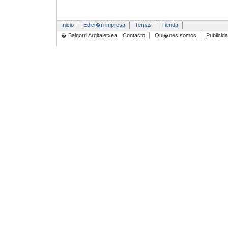
Inicio
Edici�n impresa
Temas
Tienda
� Baigorri Argitaletxea
Contacto
Qui�nes somos
Publicid