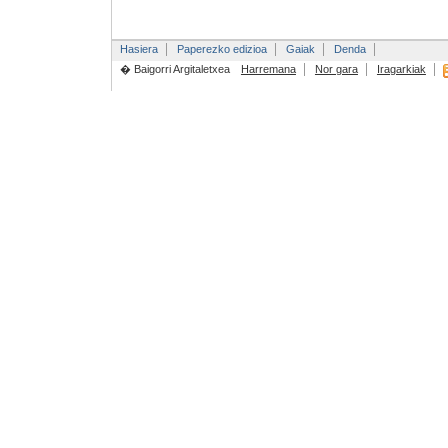
Hasiera
Paperezko edizioa
Gaiak
Denda
� Baigorri Argitaletxea
Harremana
Nor gara
Iragarkiak