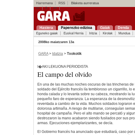
Harremana
RSS
Bilaketa aurreratua
es
fr
en
Hasiera
Paperezko edizioa
Gaiak
Denda
Eguneko gaiak
Euskal Herria
Iritzia
Kirolak
Mundua
2008ko maiatzaren 13a
GARA
>
Idatzia
>
Txokotik
I�AKI LEKUONA PERIODISTA
El campo del olvido
En una de las muchas noches oscuras de las trincheras de 
soldado del Ejército francés lía tembloroso un cigarrillo, lo
honda calada y lo levanta sobre su cabeza, mostrando la 
pequeño faro de esperanza. La esperanza de la desmovili
reventada a cambio de la vida. Muchos soldados lograron e
dolorosa artimaña. A riesgo de mutilarse, conseguían sema
hospital de campaña. Pero el alto mando se percató y algu
destrozaron la mano acabaron siendo fusilados por sus p
armas. Ejecuciones ejemplarizantes, se decía.
El Gobierno francés ha anunciado que estudiará, caso por c