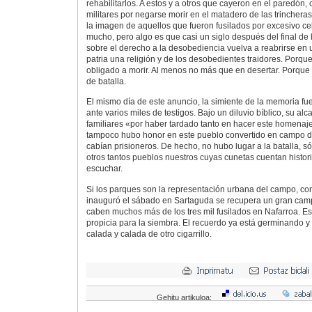
rehabilitarlos. A estos y a otros que cayeron en el paredón
militares por negarse morir en el matadero de las trincheras
la imagen de aquellos que fueron fusilados por excesivo c
mucho, pero algo es que casi un siglo después del final de
sobre el derecho a la desobediencia vuelva a reabrirse en 
patria una religión y de los desobedientes traidores. Porqu
obligado a morir. Al menos no más que en desertar. Porque
de batalla.
El mismo día de este anuncio, la simiente de la memoria f
ante varios miles de testigos. Bajo un diluvio bíblico, su alc
familiares «por haber tardado tanto en hacer este homenaje
tampoco hubo honor en este pueblo convertido en campo de
cabían prisioneros. De hecho, no hubo lugar a la batalla, s
otros tantos pueblos nuestros cuyas cunetas cuentan histori
escuchar.
Si los parques son la representación urbana del campo, co
inauguró el sábado en Sartaguda se recupera un gran camp
caben muchos más de los tres mil fusilados en Nafarroa. Es 
propicia para la siembra. El recuerdo ya está germinando y 
calada y calada de otro cigarrillo.
Gehitu artikuloa: