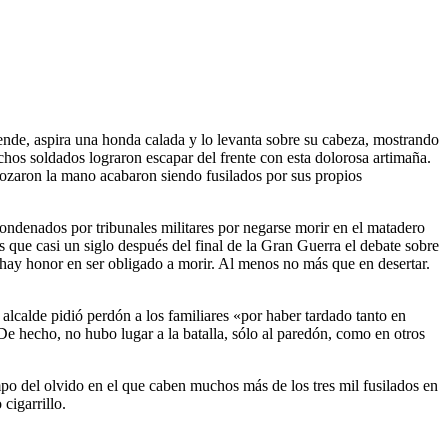
iende, aspira una honda calada y lo levanta sobre su cabeza, mostrando
os soldados lograron escapar del frente con esta dolorosa artimaña.
rozaron la mano acabaron siendo fusilados por sus propios
condenados por tribunales militares por negarse morir en el matadero
 que casi un siglo después del final de la Gran Guerra el debate sobre
o hay honor en ser obligado a morir. Al menos no más que en desertar.
 alcalde pidió perdón a los familiares «por haber tardado tanto en
e hecho, no hubo lugar a la batalla, sólo al paredón, como en otros
po del olvido en el que caben muchos más de los tres mil fusilados en
cigarrillo.