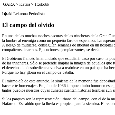
GARA
>
Idatzia
>
Txokotik
I�aki Lekuona Periodista
El campo del olvido
En una de las muchas noches oscuras de las trincheras de la Gran Guer
la lumbre al enemigo como un pequeño faro de esperanza. La esperanz
A riesgo de mutilarse, conseguían semanas de libertad en un hospital
compañeros de armas. Ejecuciones ejemplarizantes, se decía.
El Gobierno francés ha anunciado que estudiará, caso por caso, la posi
de las trincheras. Sólo se pretende limpiar la imagen de aquellos que
el derecho a la desobediencia vuelva a reabrirse en un país que ha hec
Porque no hay gloria en el campo de batalla.
El mismo día de este anuncio, la simiente de la memoria fue depositada
hacer este homenaje». En julio de 1936 tampoco hubo honor en este pu
tantos pueblos nuestros cuyas cunetas cuentan historias terribles aún s
Si los parques son la representación urbana del campo, con el de la 
Nafarroa. Es sabido que la lluvia es propicia para la siembra. El recue