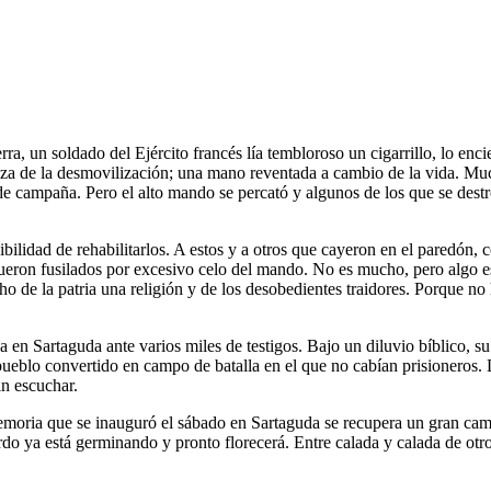
ra, un soldado del Ejército francés lía tembloroso un cigarrillo, lo enc
a de la desmovilización; una mano reventada a cambio de la vida. Much
 de campaña. Pero el alto mando se percató y algunos de los que se dest
bilidad de rehabilitarlos. A estos y a otros que cayeron en el paredón, 
 fueron fusilados por excesivo celo del mando. No es mucho, pero algo es
ho de la patria una religión y de los desobedientes traidores. Porque n
 en Sartaguda ante varios miles de testigos. Bajo un diluvio bíblico, su
eblo convertido en campo de batalla en el que no cabían prisioneros. D
in escuchar.
memoria que se inauguró el sábado en Sartaguda se recupera un gran cam
rdo ya está germinando y pronto florecerá. Entre calada y calada de otro 