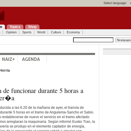
Select language:
on
Topics
Shop
a
Opinion
Sports
World
Culture
Economy
Herria
 de funcionar durante 5 horas a
ver�a
ducida a las 6.20 de la mañana de ayer, el tranvía de
 durante 5 horas en el tramo de Angulema-Sancho el Sabio.
a restablecerse de nuevo el servicio en el tramo afectado
ios arreglaran la maquinaria. Según informó Eusko Tran, la
vería se produjo en el elemento captador de energía,