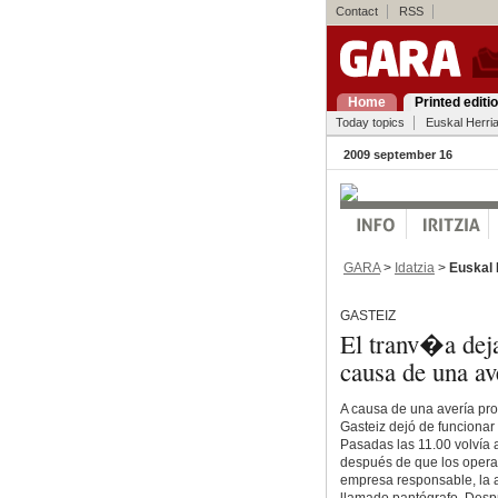
Contact
RSS
Home
Printed editi
Today topics
Euskal Herri
2009 september 16
GARA
>
Idatzia
>
Euskal 
GASTEIZ
El tranv�a deja
causa de una a
A causa de una avería pro
Gasteiz dejó de funcionar
Pasadas las 11.00 volvía 
después de que los operar
empresa responsable, la a