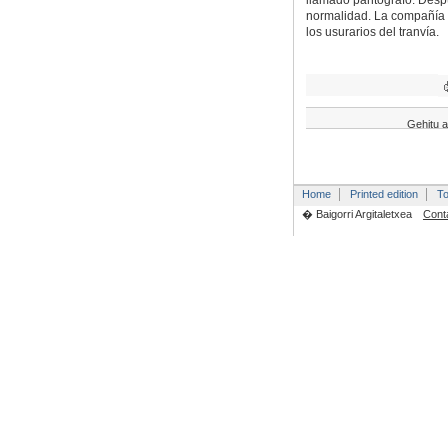
llamado pantógrafo. Despúe
normalidad. La compañía s
los usurarios del tranvía.
Gehitu a
Home
Printed edition
To
� Baigorri Argitaletxea
Cont