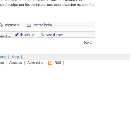
s de la reparación el servicio volvió a circular con
e disculpó por los perjuicios que esta situación ocasionó a
rtikuloa:
pics
Shop
act
About us
Advertising
RSS