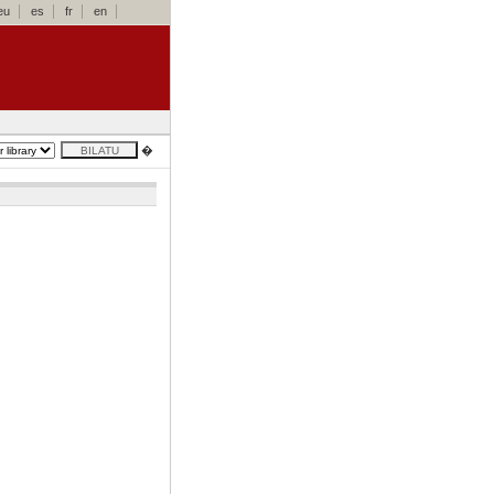
eu
es
fr
en
�