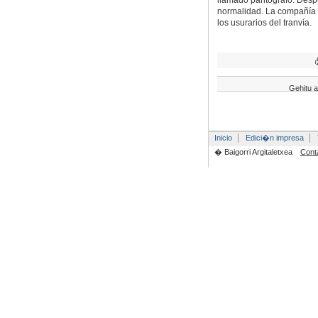
llamado pantógrafo. Despúe
normalidad. La compañía s
los usurarios del tranvía.
Gehitu a
Inicio
Edici�n impresa
� Baigorri Argitaletxea
Cont