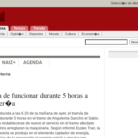
Selecci�n de idi
esa
Temas
Tienda
ria
Opini�n
Deportes
Mundo
Cultura
Econom�a
Herria
 de funcionar durante 5 horas a
ver�a
ducida a las 6.20 de la mañana de ayer, el tranvía de
 durante 5 horas en el tramo de Angulema-Sancho el Sabio.
a restablecerse de nuevo el servicio en el tramo afectado
ios arreglaran la maquinaria. Según informó Eusko Tran, la
vería se produjo en el elemento captador de energía,