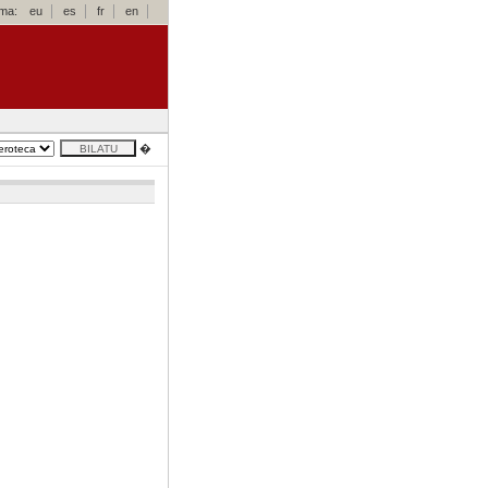
oma:
eu
es
fr
en
�