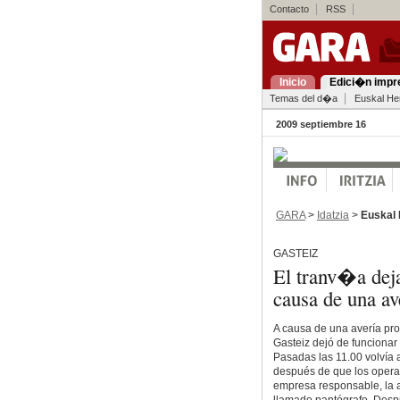
Contacto
RSS
Inicio
Edici�n impr
Temas del d�a
Euskal Her
2009 septiembre 16
GARA
>
Idatzia
>
Euskal 
GASTEIZ
El tranv�a deja
causa de una a
A causa de una avería pro
Gasteiz dejó de funcionar
Pasadas las 11.00 volvía 
después de que los operar
empresa responsable, la a