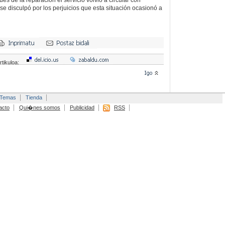
s de la reparación el servicio volvió a circular con
e disculpó por los perjuicios que esta situación ocasionó a
rtikuloa:
Temas
Tienda
acto
Qui�nes somos
Publicidad
RSS