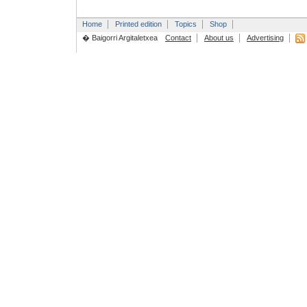
Home
Printed edition
Topics
Shop
� Baigorri Argitaletxea
Contact
About us
Advertising