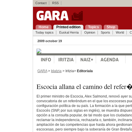
Contact
RSS
Home
Printed edition
Topics
Shop
Today topics
Euskal Herria
Opinion
Sports
World
C
2009 october 19
GARA
>
Idatzia
> Iritzia>
Editoriala
Escocia allana el camino del refe
El primer ministro de Escocia, Alex Salmond, renovó ayer 
convocatoria de un referéndum en el que los escoceses pue
configuración política de su país. La formación a la que per
Escocés (SNP, por sus siglas en inglés), se muestra dispues
opción a la consulta popular, de tal modo que los ciudadan
reclamar la independencia, rechazarla o, también, inclinars
ampliación de las competencias que hasta ahora gestionan
escocesas, pero siempre bajo la soberanía de Gran Bretañ