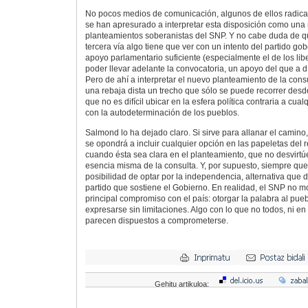
No pocos medios de comunicación, algunos de ellos radica
se han apresurado a interpretar esta disposición como una 
planteamientos soberanistas del SNP. Y no cabe duda de qu
tercera vía algo tiene que ver con un intento del partido go
apoyo parlamentario suficiente (especialmente el de los li
poder llevar adelante la convocatoria, un apoyo del que a 
Pero de ahí a interpretar el nuevo planteamiento de la con
una rebaja dista un trecho que sólo se puede recorrer desd
que no es difícil ubicar en la esfera política contraria a cual
con la autodeterminación de los pueblos.
Salmond lo ha dejado claro. Si sirve para allanar el camino,
se opondrá a incluir cualquier opción en las papeletas del
cuando ésta sea clara en el planteamiento, que no desvirt
esencia misma de la consulta. Y, por supuesto, siempre que 
posibilidad de optar por la independencia, alternativa que
partido que sostiene el Gobierno. En realidad, el SNP no mo
principal compromiso con el país: otorgar la palabra al pu
expresarse sin limitaciones. Algo con lo que no todos, ni e
parecen dispuestos a comprometerse.
Gehitu artikuloa: