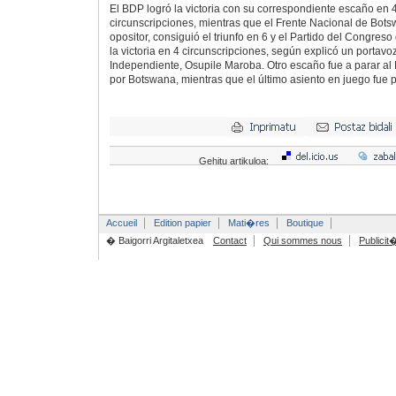
El BDP logró la victoria con su correspondiente escaño en 
circunscripciones, mientras que el Frente Nacional de Botsw
opositor, consiguió el triunfo en 6 y el Partido del Congres
la victoria en 4 circunscripciones, según explicó un portavo
Independiente, Osupile Maroba. Otro escaño fue a parar al 
por Botswana, mientras que el último asiento en juego fue 
Gehitu artikuloa:
Accueil
Edition papier
Mati�res
Boutique
� Baigorri Argitaletxea
Contact
Qui sommes nous
Publicit