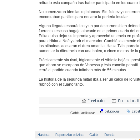
retirado esta campaña tras haber participado en los cuatro t
No comenzaron bien las rojiblancas. Sin fluidez y con error
encontraban pasillos para encarar la portería insular.
Alguna llegada esporádica y un par de corners bien defend
fueron su escaso bagaje atacante en el primer cuarto del e
Erika quiso dejar su impronta y aprovechó un envío en prof
para driblar a Noé y abrir el marcador. Cambió totalmente el 
las bilbainas acosaron el área amarilla. Hasta Tzibi parecía 
aumentar la diferencia con una bolea, a cinco metros de la p
Prácticamente sin rival, lógicamente el Athletic bajó su pres
que ahora se escapaba de Vanessa y ésta cometía penalti. El
cerró el partido cuando faltaban más de 55 minutos.
La historia de la segunda mitad iba a ser un calco de lo vist
rubricó con el cuarto tanto.
Gehitu artikuloa:
Hasiera
Paperezko edizioa
Gaiak
Denda