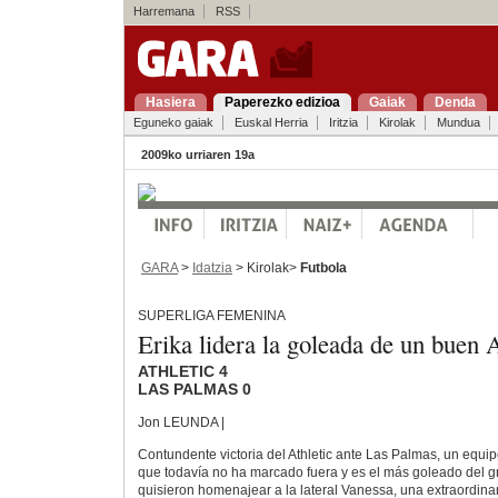
Harremana
RSS
Hasiera
Paperezko edizioa
Gaiak
Denda
Eguneko gaiak
Euskal Herria
Iritzia
Kirolak
Mundua
2009ko urriaren 19a
GARA
>
Idatzia
> Kirolak>
Futbola
SUPERLIGA FEMENINA
Erika lidera la goleada de un buen A
ATHLETIC 4
LAS PALMAS 0
Jon LEUNDA |
Contundente victoria del Athletic ante Las Palmas, un equi
que todavía no ha marcado fuera y es el más goleado del gr
quisieron homenajear a la lateral Vanessa, una extraordin