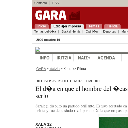
Contacto
RSS
Inicio
Edici�n impresa
Temas
Tienda
Temas del d�a
Euskal Herria
Opini�n
Deportes
Mun
2009 octubre 19
GARA
>
Idatzia
> Kirolak>
Pilota
DIECISEISAVOS DEL CUATRO Y MEDIO
El d�a en que el hombre del �ca
serlo
Saralegi disputó un partido brillante. Estuvo acertado en
pelota y fue demasiado rival para un Xala que no pasa 
XALA 12