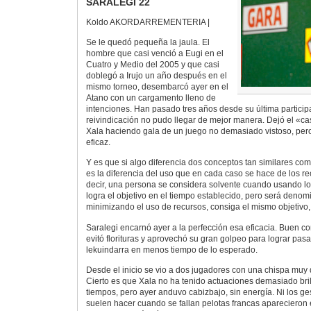
SARALEGI 22
Koldo AKORDARREMENTERIA |
Se le quedó pequeña la jaula. El
hombre que casi venció a Eugi en el
Cuatro y Medio del 2005 y que casi
doblegó a Irujo un año después en el
mismo torneo, desembarcó ayer en el
Atano con un cargamento lleno de
intenciones. Han pasado tres años desde su última participa
reivindicación no pudo llegar de mejor manera. Dejó el «cas
Xala haciendo gala de un juego no demasiado vistoso, pe
eficaz.
Y es que si algo diferencia dos conceptos tan similares com
es la diferencia del uso que en cada caso se hace de los re
decir, una persona se considera solvente cuando usando lo
logra el objetivo en el tiempo establecido, pero será deno
minimizando el uso de recursos, consiga el mismo objetivo
Saralegi encarnó ayer a la perfección esa eficacia. Buen c
evitó florituras y aprovechó su gran golpeo para lograr pas
lekuindarra en menos tiempo de lo esperado.
Desde el inicio se vio a dos jugadores con una chispa muy 
Cierto es que Xala no ha tenido actuaciones demasiado bril
tiempos, pero ayer anduvo cabizbajo, sin energía. Ni los ge
suelen hacer cuando se fallan pelotas francas aparecieron 