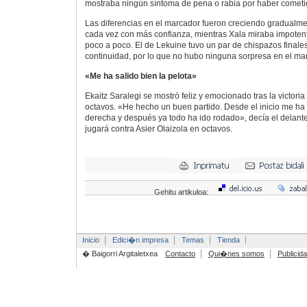
mostraba ningún síntoma de pena o rabia por haber cometid
Las diferencias en el marcador fueron creciendo gradualme
cada vez con más confianza, mientras Xala miraba impotent
poco a poco. El de Lekuine tuvo un par de chispazos finales
continuidad, por lo que no hubo ninguna sorpresa en el ma
«Me ha salido bien la pelota»
Ekaitz Saralegi se mostró feliz y emocionado tras la victoria
octavos. «He hecho un buen partido. Desde el inicio me ha 
derecha y después ya todo ha ido rodado», decía el delan
jugará contra Asier Olaizola en octavos.
Gehitu artikuloa:
Inicio
Edici�n impresa
Temas
Tienda
� Baigorri Argitaletxea
Contacto
Qui�nes somos
Publicid