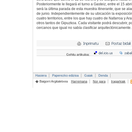
Posteriormente le llegará el turno a Gasteiz, entre el 15 ab
será la última parada de esta muestra itinerante, que se al
de junio. Independientemente de su ubicación la exposición
cuatro territorios, entre los que hay cuatro de Nafarroa y Ar
otros tantos de Gipuzkoa. Cada visitante podrá descubrir, p
cercanos que igual no sabía clasificar arquitectónicamente.
Gehitu artikuloa:
Hasiera
Paperezko edizioa
Gaiak
Denda
� Baigorri Argitaletxea
Harremana
Nor gara
Iragarkiak