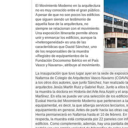
El Movimiento Moderno en la arquitectura
no es muy conocido entre el gran público.
A pesar de que no son pocos los edificios
que siguen siendo un testimonio de
aquella fase de la arquitectura, no
siempre se relacionan con el movimiento.
Una exposición itinerante permite ahora
unir y enmarcar los edificios, aunque la
«heterogeneidad» es una de las
características que David Sánchez, uno
de los responsables de la muestra
«Registro de equipamientos de la
Fundación Docomomo Ibérico en el País
Vasco y Navarra», atribuye al movimiento.
La inauguración que tuvo lugar ayer en la sede de exposic
Nafarroa de Colegio de Arquitectos Vasco-Navarro (COAVN)
a los otros dos autores, que junto Sánchez, han realizado l
arquitectos Jesús Martín Ruiz y Gabriel Ruiz. Junto a ellos
la muestra la doctora en Historia del Arte Ana Azpiri y el ar
Martínez. En ella se puede ver una selección de los edificio
Euskal Herria del Movimiento Moderno que pertenecen a la 
equipamental, es decir, la que alberga servicios terciarios, i
equipamiento en general. Antes de partir hacia las otras c
Herria permanecerá en Nafarroa hasta el 10 de febrero. En 
respecta, la muestra está compuesta por 22 paneles con inf
edificios. Como complemento, además, hay una pantalla de