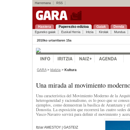
Harremana
RSS
Hasiera
Paperezko edizioa
Gaiak
Denda
Eguneko gaiak
Euskal Herria
Iritzia
Kirolak
Mundua
2010ko urtarrilaren 15a
GARA
>
Idatzia
>
Kultura
Una mirada al movimiento modern
Una característica del Movimiento Moderno de la Arquit
heterogeneidad y racionalismo, es lo poco que se conoce.
ejemplos, como demuestran la basílica de Arantzazu y e
Donostia. La exposición que recorrerá las cuatro sedes d
Vasco-Navarro servirá para definir el movimiento y acerca
Itziar AMESTOY | GASTEIZ