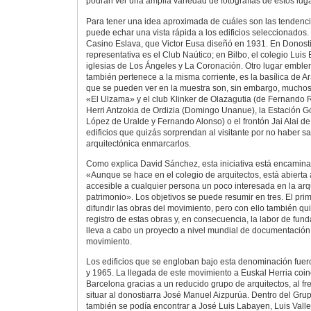
podrán ver una amplia variedad de fotografías de estos lug
Para tener una idea aproximada de cuáles son las tendenc
puede echar una vista rápida a los edificios seleccionados.
Casino Eslava, que Victor Eusa diseñó en 1931. En Donost
representativa es el Club Naútico; en Bilbo, el colegio Luis 
iglesias de Los Ángeles y La Coronación. Otro lugar emblem
también pertenece a la misma corriente, es la basílica de 
que se pueden ver en la muestra son, sin embargo, muchos 
«El Ulzama» y el club Klinker de Olazagutia (de Fernando R
Herri Antzokia de Ordizia (Domingo Unanue), la Estación G
López de Uralde y Fernando Alonso) o el frontón Jai Alai d
edificios que quizás sorprendan al visitante por no haber s
arquitectónica enmarcarlos.
Como explica David Sánchez, esta iniciativa está encaminad
«Aunque se hace en el colegio de arquitectos, está abierta 
accesible a cualquier persona un poco interesada en la arqu
patrimonio». Los objetivos se puede resumir en tres. El prim
difundir las obras del movimiento, pero con ello también qui
registro de estas obras y, en consecuencia, la labor de f
lleva a cabo un proyecto a nivel mundial de documentación
movimiento.
Los edificios que se engloban bajo esta denominación fuer
y 1965. La llegada de este movimiento a Euskal Herria coin
Barcelona gracias a un reducido grupo de arquitectos, al fr
situar al donostiarra José Manuel Aizpurúa. Dentro del G
también se podía encontrar a José Luis Labayen, Luis Vall