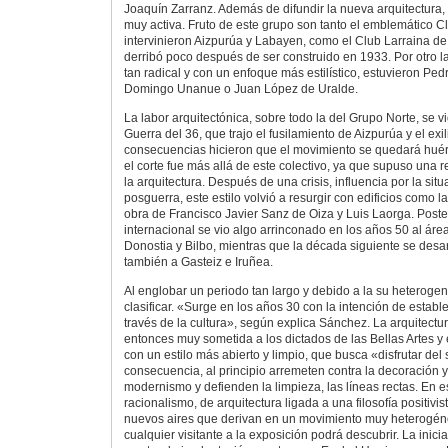
Joaquín Zarranz. Además de difundir la nueva arquitectura, 
muy activa. Fruto de este grupo son tanto el emblemático C
intervinieron Aizpurúa y Labayen, como el Club Larraina de
derribó poco después de ser construido en 1933. Por otro 
tan radical y con un enfoque más estilístico, estuvieron Pedr
Domingo Unanue o Juan López de Uralde.
La labor arquitectónica, sobre todo la del Grupo Norte, se vi
Guerra del 36, que trajo el fusilamiento de Aizpurúa y el ex
consecuencias hicieron que el movimiento se quedará huérf
el corte fue más allá de este colectivo, ya que supuso una 
la arquitectura. Después de una crisis, influencia por la si
posguerra, este estilo volvió a resurgir con edificios como l
obra de Francisco Javier Sanz de Oiza y Luis Laorga. Poster
internacional se vio algo arrinconado en los años 50 al áre
Donostia y Bilbo, mientras que la década siguiente se desarr
también a Gasteiz e Iruñea.
Al englobar un periodo tan largo y debido a la su heterogenei
clasificar. «Surge en los años 30 con la intención de esta
través de la cultura», según explica Sánchez. La arquitectu
entonces muy sometida a los dictados de las Bellas Artes 
con un estilo más abierto y limpio, que busca «disfrutar del s
consecuencia, al principio arremeten contra la decoración y
modernismo y defienden la limpieza, las líneas rectas. En e
racionalismo, de arquitectura ligada a una filosofía positivis
nuevos aires que derivan en un movimiento muy heterogén
cualquier visitante a la exposición podrá descubrir. La inici