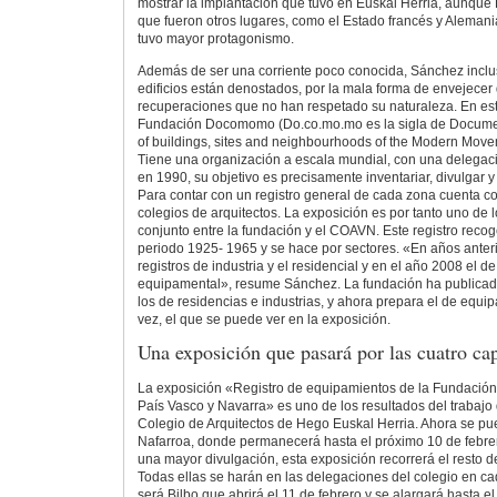
mostrar la implantación que tuvo en Euskal Herria, aunque
que fueron otros lugares, como el Estado francés y Aleman
tuvo mayor protagonismo.
Además de ser una corriente poco conocida, Sánchez incl
edificios están denostados, por la mala forma de envejecer
recuperaciones que no han respetado su naturaleza. En es
Fundación Docomomo (Do.co.mo.mo es la sigla de Docume
of buildings, sites and neighbourhoods of the Modern Move
Tiene una organización a escala mundial, con una delegac
en 1990, su objetivo es precisamente inventariar, divulgar y
Para contar con un registro general de cada zona cuenta co
colegios de arquitectos. La exposición es por tanto uno de lo
conjunto entre la fundación y el COAVN. Este registro recoge
periodo 1925- 1965 y se hace por sectores. «En años anteri
registros de industria y el residencial y en el año 2008 el de
equipamental», resume Sánchez. La fundación ha publicado 
los de residencias e industrias, y ahora prepara el de equi
vez, el que se puede ver en la exposición.
Una exposición que pasará por las cuatro cap
La exposición «Registro de equipamientos de la Fundació
País Vasco y Navarra» es uno de los resultados del trabajo
Colegio de Arquitectos de Hego Euskal Herria. Ahora se pue
Nafarroa, donde permanecerá hasta el próximo 10 de febre
una mayor divulgación, esta exposición recorrerá el resto d
Todas ellas se harán en las delegaciones del colegio en cad
será Bilbo que abrirá el 11 de febrero y se alargará hasta el 