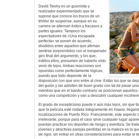
David Twohy es un guionista y
realizador experimentado que se
supone que conoce los trucos de un
trhiller de suspense, aunque en su
carrera se alternan éxitos y fracasos a
partes iguales. Tampoco los
espectadores de «Una escapada
perfecta» se ponen de acuerdo,
divididos entre aquellos que afirman
sentirse sorprendidos con el inesperado
giro final del argumento, y los que,
listillos ellos, presumen de haberlo visto
venir de lejos. Ambas reacciones son
opuestas como perfectamente lógicas,
puesto que todo depende de la
disposición con que uno entre al cine. Están los que se deja
del guión y las admiten de buen grado con tal de pasar una
mientras que en el bando contrario se posicionan aquellos 
como una competición y van a descubrir cualquier incoher
El grado de excepticismo puede ir aún más lejos, sin que fa
que la película esté rodada íntegramente en Hawai, llegan
localizaciones de Puerto Rico. Francamente, este aspecto c
irrelevante, porque para el caso sirve cualquier lugar apa
puedan practicar los deportes de riesgo y aventura. Se trata
jóvenes y atractivas parejas perdidas en la maleza es la q
de rigor, sin entrar en otras consideraciones para evitar el t