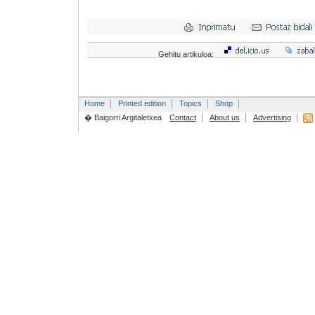
Gehitu artikuloa:
Home
Printed edition
Topics
Shop
� Baigorri Argitaletxea
Contact
About us
Advertising