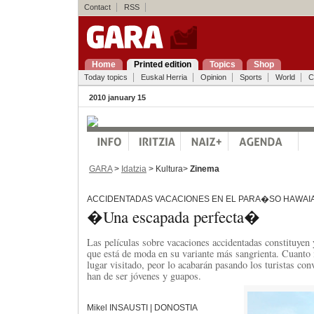
Contact
RSS
Home
Printed edition
Topics
Shop
Today topics
Euskal Herria
Opinion
Sports
World
C
2010 january 15
GARA
>
Idatzia
> Kultura>
Zinema
ACCIDENTADAS VACACIONES EN EL PARA�SO HAWAI
�Una escapada perfecta�
Las películas sobre vacaciones accidentadas constituyen
que está de moda en su variante más sangrienta. Cuanto 
lugar visitado, peor lo acabarán pasando los turistas con
han de ser jóvenes y guapos.
Mikel INSAUSTI | DONOSTIA