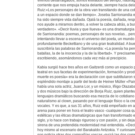
vivimos desarraigados, somos exiliados del tiempo, náufrag
corriente que nos empuja hacia delante, siempre hacia dela
Ruiz:«Los personajes de la obra van transitando de una co
a un espacio donde se dan tiempo». Joseba Sarrionandia e
ha sido siempre vida dañada. Ojalá la poesía, dañada, res
nos ayude a mirarnos dentro, a volver la cabeza atrás, a b
verdadero». «Decir lluvia y que llueva» es una dramaturgia
de Sarrionandia: poemas, personajes de sus novelas... per
intentando llevar a escena el universo del poeta, un mund
profundamente Beckettiano y de una gran teatralidad. A bue
suscribiría las palabras de Sarrionandia: «La poesía ha pe
batallas, la de la inocencia y la de la libertad». Y precisam
escribiendo, asomándonos cada vez más al precipicio.
Kabia surgió hace tres años en Gaitzerdi como un espacio p
teatral en sus facetas de experimentación, formación y pro
muerte es poesía» era la declaración con que subtitularon s
espléndido montaje a partir del texto de Heiner Müller «Pai
había una sola actriz, Juana Lor, y un músico, Iñigo Olazab
y dos músicos bajo la dirección de Borja Ruiz, quien plante
lenguajes dramáticos buscando esa mezcla de lo cotidiano y
naturalismo al clown, pasando por el lenguaje físico o la c
vocales. Y es que, a sus 31 años, Ruiz está empeñado en a
arena para poner en hora el teatro vasco -cualquier cosa qu
estéticas y las éticas dramatúrgicas que han transformado el
siglo, y lo hace con trabajo riguroso y con pasión, y sin dej
sirena de una pretendida modernidad mal entendida. «Decir
hoy mismo al escenario del Barakaldo Antzokia. Y curiosa
son noticia otras dos compañías vascas -quizá las dos com