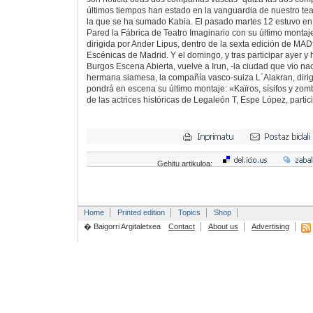
últimos tiempos han estado en la vanguardia de nuestro teat
la que se ha sumado Kabia. El pasado martes 12 estuvo en 
Pared la Fábrica de Teatro Imaginario con su último montaj
dirigida por Ander Lipus, dentro de la sexta edición de MADfe
Escénicas de Madrid. Y el domingo, y tras participar ayer y
Burgos Escena Abierta, vuelve a Irun, -la ciudad que vio na
hermana siamesa, la compañía vasco-suiza L´Alakran, diri
pondrá en escena su último montaje: «Kaïros, sísifos y zomb
de las actrices históricas de Legaleón T, Espe López, partic
Gehitu artikuloa:
Home
Printed edition
Topics
Shop
� Baigorri Argitaletxea
Contact
About us
Advertising