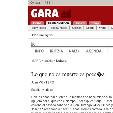
Contact
RSS
Home
Printed edition
Topics
Shop
Today topics
Euskal Herria
Opinion
Sports
World
C
2010 january 15
GARA
>
Idatzia
>
Kultura
Lo que no es muerte es poes�a
Josu MONTERO
Escritor y crítico
Con los años, sin quererlo, la memoria se hace miope al mist
agujero por el que cae el tiempo». Así explica Borja Ruiz e
estrenó el pasado sábado día 9 en Durango: «Decir lluvia y 
Joseba Sarrionandia hace 51 años. Hemos cortado la raíz q