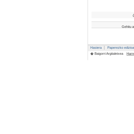
Gehitu a
Hasiera
Paperezko edizio
� Baigorri Argitaletxea
Harr