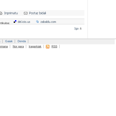
rtikuloa:
a
Gaiak
Denda
emana
Nor gara
Iragarkiak
RSS