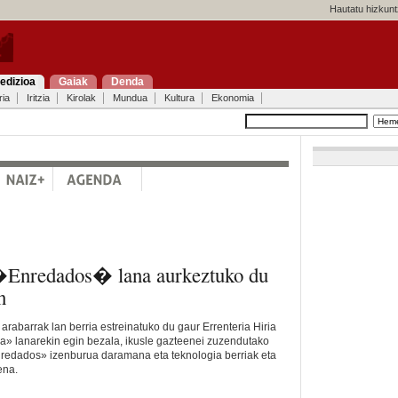
Hautatu hizkunt
edizioa
Gaiak
Denda
ria
Iritzia
Kirolak
Mundua
Kultura
Ekonomia
�Enredados� lana aurkeztuko du
n
e arabarrak lan berria estreinatuko du gaur Errenteria Hiria
ya» lanarekin egin bezala, ikusle gazteenei zuzendutako
nredados» izenburua daramana eta teknologia berriak eta
ena.