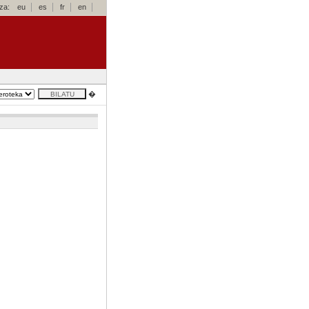
za:
eu
es
fr
en
�