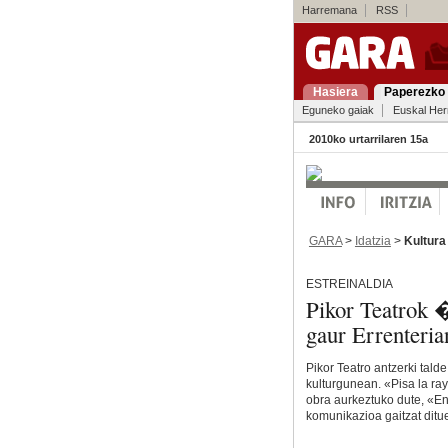
Harremana
RSS
Hasiera
Paperezko 
Eguneko gaiak
Euskal Her
2010ko urtarrilaren 15a
GARA
>
Idatzia
>
Kultura
ESTREINALDIA
Pikor Teatrok 
gaur Errenteria
Pikor Teatro antzerki tald
kulturgunean. «Pisa la ra
obra aurkeztuko dute, «E
komunikazioa gaitzat ditu