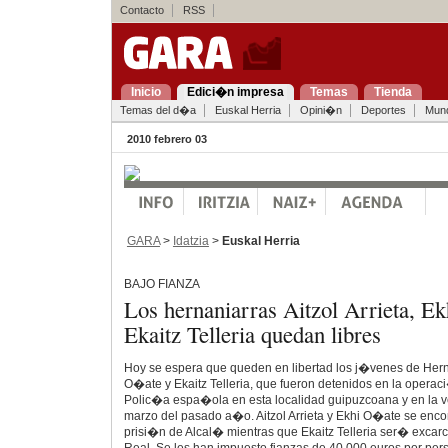
Contacto
RSS
Inicio
Edici�n impresa
Temas
Tienda
Temas del d�a
Euskal Herria
Opini�n
Deportes
Mun
2010 febrero 03
GARA
>
Idatzia
>
Euskal Herria
BAJO FIANZA
Los hernaniarras Aitzol Arrieta, E
Ekaitz Telleria quedan libres
Hoy se espera que queden en libertad los j�venes de Hernan
O�ate y Ekaitz Telleria, que fueron detenidos en la operac
Polic�a espa�ola en esta localidad guipuzcoana y en la ve
marzo del pasado a�o. Aitzol Arrieta y Ekhi O�ate se enco
prisi�n de Alcal� mientras que Ekaitz Telleria ser� excar