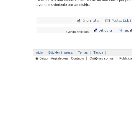
Real. Se les han impuesto fianzas de 40.000 euros por p
ayer el movimiento pro-amnist�a.
Gehitu artikuloa:
Inicio
Edici�n impresa
Temas
Tienda
� Baigorri Argitaletxea
Contacto
Qui�nes somos
Publicid