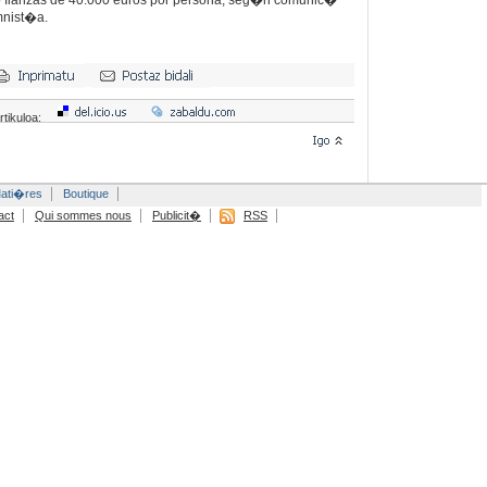
o fianzas de 40.000 euros por persona, seg�n comunic�
mnist�a.
rtikuloa:
ati�res
Boutique
act
Qui sommes nous
Publicit�
RSS