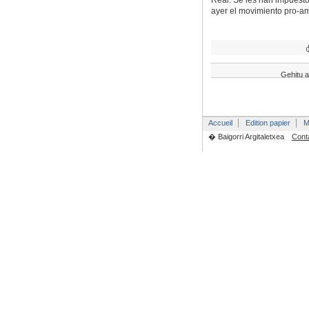
Real. Se les han impuest
ayer el movimiento pro-a
Gehitu a
Accueil
Edition papier
M
� Baigorri Argitaletxea
Cont