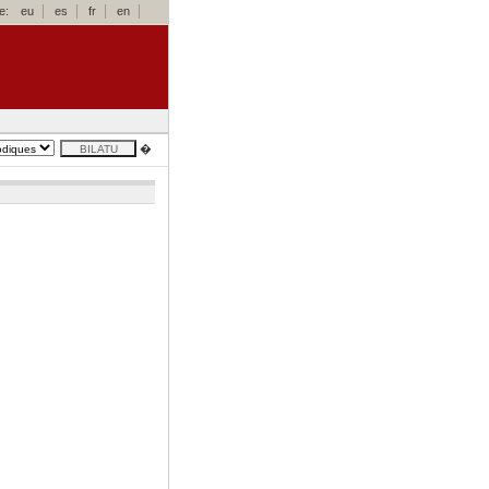
e:
eu
es
fr
en
�