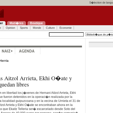
S�lection de langu
ier
Mati�res
Boutique
e
Opinion
Sports
Monde
Culture
Economie
Herria
as Aitzol Arrieta, Ekhi O�ate y
quedan libres
en libertad los j�venes de Hernani Aitzol Arrieta, Ekhi
que fueron detenidos en la operaci�n realizada por la
localidad guipuzcoana y en la vecina de Urnieta el 31 de
zol Arrieta y Ekhi O�ate se encontraban ahora en la
s que Ekaitz Telleria ser� excarcelado desde Soto del