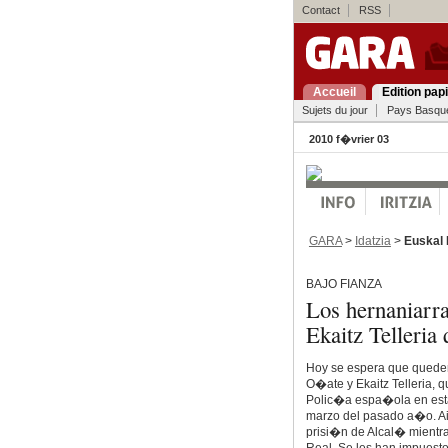
Contact
RSS
Accueil
Edition pap
Sujets du jour
Pays Basqu
2010 f�vrier 03
GARA
>
Idatzia
>
Euskal 
BAJO FIANZA
Los hernaniarr
Ekaitz Telleria 
Hoy se espera que queden 
O�ate y Ekaitz Telleria, 
Polic�a espa�ola en esta 
marzo del pasado a�o. Ait
prisi�n de Alcal� mientra