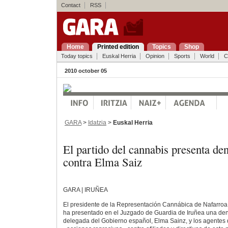
Contact
RSS
Home
Printed edition
Topics
Shop
Today topics
Euskal Herria
Opinion
Sports
World
C
2010 october 05
GARA
>
Idatzia
>
Euskal Herria
El partido del cannabis presenta de
contra Elma Saiz
GARA | IRUÑEA
El presidente de la Representación Cannábica de Nafarro
ha presentado en el Juzgado de Guardia de Iruñea una den
delegada del Gobierno español, Elma Sainz, y los agentes 