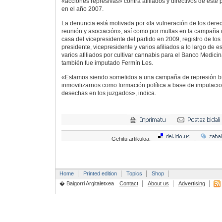
«acciones represivas» contra afiliados y directivos de este
en el año 2007.
La denuncia está motivada por «la vulneración de los der
reunión y asociación», así como por multas en la campaña d
casa del vicepresidente del partido en 2009, registro de los
presidente, vicepresidente y varios afiliados a lo largo de es
varios afiliados por cultivar cannabis para el Banco Medici
también fue imputado Fermín Les.
«Estamos siendo sometidos a una campaña de represión bru
inmovilizarnos como formación política a base de imputac
desechas en los juzgados», indica.
Gehitu artikuloa:
Home
Printed edition
Topics
Shop
� Baigorri Argitaletxea
Contact
About us
Advertising