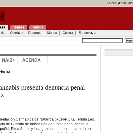
Selecci�n de idi
esa
Temas
Tienda
ria
Opini�n
Deportes
Mundo
Cultura
Econom�a
Herria
cannabis presenta denuncia penal
iz
esentación Cannábica de Nafarroa (RCN-NOK), Fermín Les,
ado de Guardia de Iruñea una denuncia penal contra la
añol, Elma Sainz, y los agentes que han intervenido en