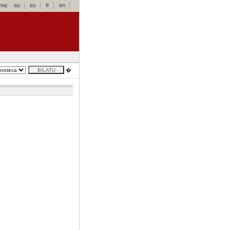
oma:
eu
es
fr
en
�