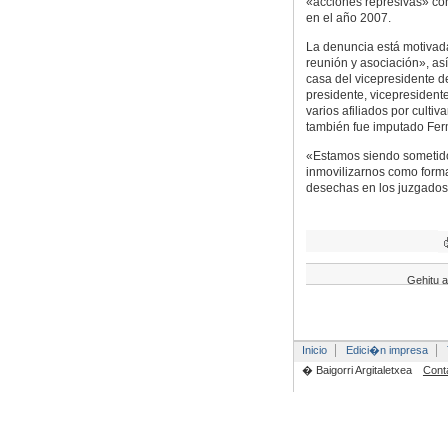
«acciones represivas» cont
en el año 2007.
La denuncia está motivad
reunión y asociación», as
casa del vicepresidente de
presidente, vicepresidente 
varios afiliados por culti
también fue imputado Fer
«Estamos siendo sometido
inmovilizarnos como form
desechas en los juzgados»
Gehitu a
Inicio
Edici�n impresa
� Baigorri Argitaletxea
Cont