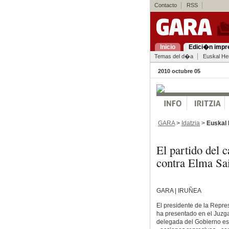
Contacto
RSS
Inicio
Edici�n impr
Temas del d�a
Euskal Her
2010 octubre 05
GARA
>
Idatzia
>
Euskal 
El partido del 
contra Elma Sa
GARA | IRUÑEA
El presidente de la Repr
ha presentado en el Juzg
delegada del Gobierno esp