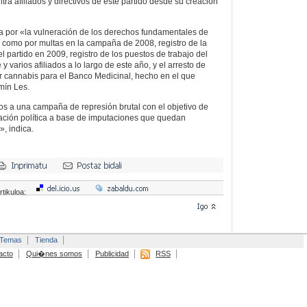
ra afiliados y directivos de este partido desde su creación
a por «la vulneración de los derechos fundamentales de
í como por multas en la campaña de 2008, registro de la
l partido en 2009, registro de los puestos de trabajo del
y varios afiliados a lo largo de este año, y el arresto de
var cannabis para el Banco Medicinal, hecho en el que
mín Les.
s a una campaña de represión brutal con el objetivo de
ación política a base de imputaciones que quedan
, indica.
rtikuloa:
Temas
Tienda
acto
Qui�nes somos
Publicidad
RSS