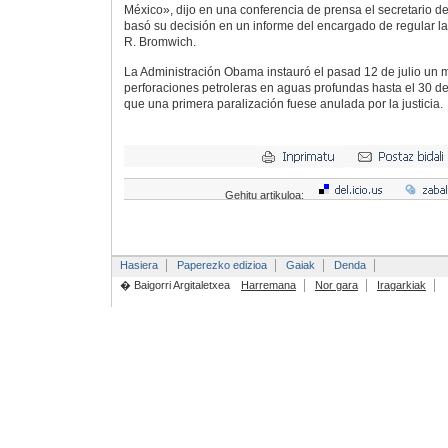
México», dijo en una conferencia de prensa el secretario del
basó su decisión en un informe del encargado de regular la
R. Bromwich.
La Administración Obama instauró el pasad 12 de julio un m
perforaciones petroleras en aguas profundas hasta el 30 
que una primera paralización fuese anulada por la justicia.
Gehitu artikuloa:
Hasiera
Paperezko edizioa
Gaiak
Denda
� Baigorri Argitaletxea
Harremana
Nor gara
Iragarkiak