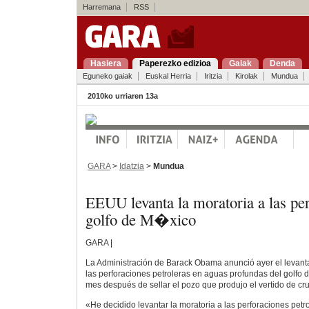
Harremana
RSS
Hasiera
Paperezko edizioa
Gaiak
Denda
Eguneko gaiak
Euskal Herria
Iritzia
Kirolak
Mundua
2010ko urriaren 13a
GARA
>
Idatzia
>
Mundua
EEUU levanta la moratoria a las per
golfo de M�xico
GARA |
La Administración de Barack Obama anunció ayer el levant
las perforaciones petroleras en aguas profundas del golfo
mes después de sellar el pozo que produjo el vertido de cr
«He decidido levantar la moratoria a las perforaciones petro