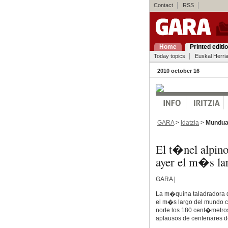
Contact
RSS
Home
Printed editi
Today topics
Euskal Herri
2010 october 16
GARA
>
Idatzia
>
Mundu
El t�nel alpino
ayer el m�s la
GARA |
La m�quina taladradora qu
el m�s largo del mundo c
norte los 180 cent�metros 
aplausos de centenares 