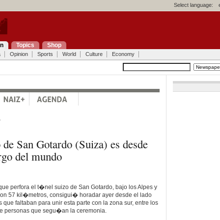
Select language:
on
Topics
Shop
a
Opinion
Sports
World
Culture
Economy
a
 de San Gotardo (Suiza) es desde
rgo del mundo
e perfora el t�nel suizo de San Gotardo, bajo los Alpes y
on 57 kil�metros, consigui� horadar ayer desde el lado
que faltaban para unir esta parte con la zona sur, entre los
de personas que segu�an la ceremonia.