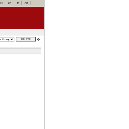
eu
es
fr
en
�