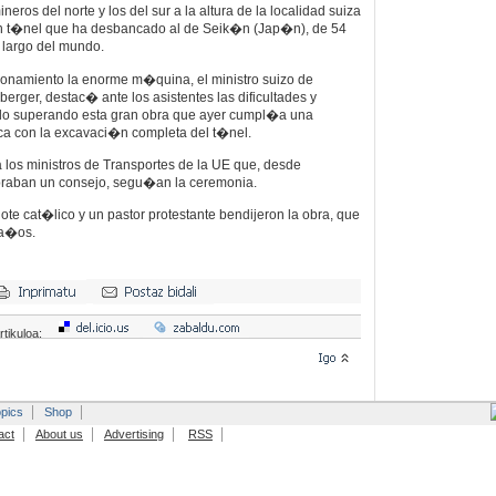
eros del norte y los del sur a la altura de la localidad suiza
n t�nel que ha desbancado al de Seik�n (Jap�n), de 54
largo del mundo.
ionamiento la enorme m�quina, el ministro suizo de
erger, destac� ante los asistentes las dificultades y
o superando esta gran obra que ayer cumpl�a una
ca con la excavaci�n completa del t�nel.
los ministros de Transportes de la UE que, desde
raban un consejo, segu�an la ceremonia.
e cat�lico y un pastor protestante bendijeron la obra, que
 a�os.
rtikuloa:
pics
Shop
act
About us
Advertising
RSS