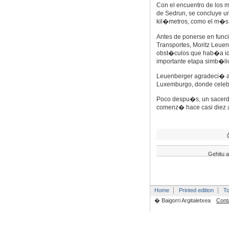
Con el encuentro de los min
de Sedrun, se concluye u
kil�metros, como el m�s 
Antes de ponerse en func
Transportes, Moritz Leuenb
obst�culos que hab�a id
importante etapa simb�li
Leuenberger agradeci� a 
Luxemburgo, donde celeb
Poco despu�s, un sacerdot
comenz� hace casi diez
Gehitu a
Home
Printed edition
To
� Baigorri Argitaletxea
Cont