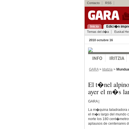
Contacto
RSS
Inicio
Edici�n impr
Temas del d�a
Euskal Her
2010 octubre 16
GARA
>
Idatzia
>
Mundu
El t�nel alpino
ayer el m�s la
GARA |
La m�quina taladradora qu
el m�s largo del mundo c
norte los 180 cent�metros 
aplausos de centenares 