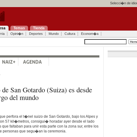
Selecci�n de idi
esa
Temas
Tienda
ria
Opini�n
Deportes
Mundo
Cultura
Econom�a
a
 de San Gotardo (Suiza) es desde
rgo del mundo
e perfora el t�nel suizo de San Gotardo, bajo los Alpes y
on 57 kil�metros, consigui� horadar ayer desde el lado
que faltaban para unir esta parte con la zona sur, entre los
de personas que segu�an la ceremonia.