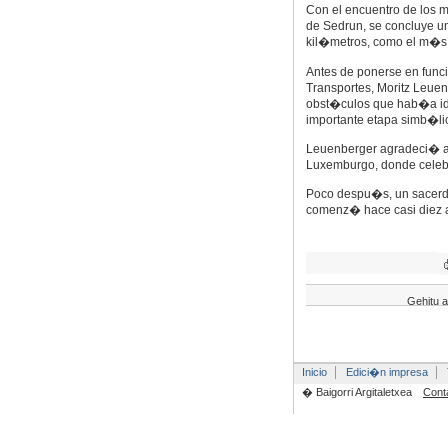
Con el encuentro de los min
de Sedrun, se concluye u
kil�metros, como el m�s 
Antes de ponerse en func
Transportes, Moritz Leuenb
obst�culos que hab�a id
importante etapa simb�li
Leuenberger agradeci� a 
Luxemburgo, donde celeb
Poco despu�s, un sacerdot
comenz� hace casi diez
Gehitu a
Inicio
Edici�n impresa
� Baigorri Argitaletxea
Cont