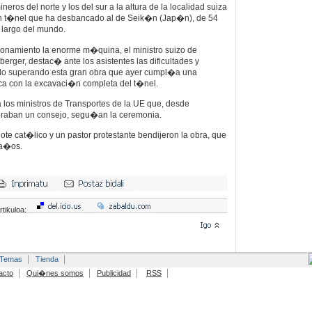
eros del norte y los del sur a la altura de la localidad suiza
n t�nel que ha desbancado al de Seik�n (Jap�n), de 54
largo del mundo.
ionamiento la enorme m�quina, el ministro suizo de
erger, destac� ante los asistentes las dificultades y
o superando esta gran obra que ayer cumpl�a una
ca con la excavaci�n completa del t�nel.
los ministros de Transportes de la UE que, desde
raban un consejo, segu�an la ceremonia.
e cat�lico y un pastor protestante bendijeron la obra, que
 a�os.
rtikuloa:
Temas
Tienda
acto
Qui�nes somos
Publicidad
RSS