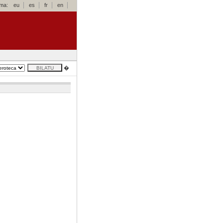
oma:
eu
es
fr
en
�