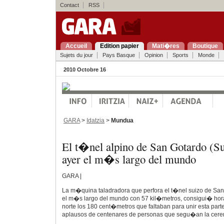
Contact
RSS
Accueil
Edition papier
Mati�res
Boutique
Sujets du jour
Pays Basque
Opinion
Sports
Monde
2010 Octobre 16
GARA
>
Idatzia
>
Mundua
El t�nel alpino de San Gotardo (Su
ayer el m�s largo del mundo
GARA |
La m�quina taladradora que perfora el t�nel suizo de San 
el m�s largo del mundo con 57 kil�metros, consigui� hora
norte los 180 cent�metros que faltaban para unir esta parte 
aplausos de centenares de personas que segu�an la cere