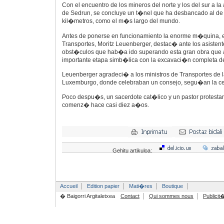
Con el encuentro de los mineros del norte y los del sur a la 
de Sedrun, se concluye un t�nel que ha desbancado al d
kil�metros, como el m�s largo del mundo.
Antes de ponerse en funcionamiento la enorme m�quina, el
Transportes, Moritz Leuenberger, destac� ante los asistente
obst�culos que hab�a ido superando esta gran obra que
importante etapa simb�lica con la excavaci�n completa de
Leuenberger agradeci� a los ministros de Transportes de 
Luxemburgo, donde celebraban un consejo, segu�an la c
Poco despu�s, un sacerdote cat�lico y un pastor protestan
comenz� hace casi diez a�os.
Gehitu artikuloa:
Accueil
Edition papier
Mati�res
Boutique
� Baigorri Argitaletxea
Contact
Qui sommes nous
Publicit