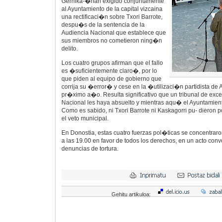
Gernika-�han exigido conjuntamente
al Ayuntamiento de la capital vizcaina
una rectificaci�n sobre Txori Barrote,
despu�s de la sentencia de la
Audiencia Nacional que establece que
sus miembros no cometieron ning�n
delito.
Los cuatro grupos afirman que el fallo
es �suficientemente claro�, por lo
que piden al equipo de gobierno que
corrija su �error� y cese en la �utilizaci�n partidista de 
pr�ximo a�o. Resulta significativo que un tribunal de ex
Nacional les haya absuelto y mientras aqu� el Ayuntamien
Como es sabido, ni Txori Barrote ni Kaskagorri pu- dieron 
el veto municipal.
En Donostia, estas cuatro fuerzas pol�ticas se concentraro
a las 19.00 en favor de todos los derechos, en un acto con
denuncias de tortura.
Gehitu artikuloa: