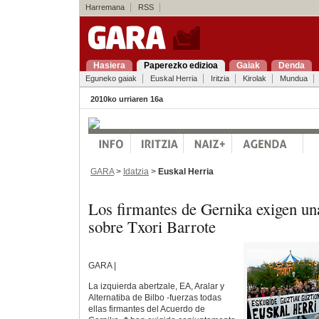
Harremana
RSS
Hasiera
Paperezko edizioa
Gaiak
Denda
Eguneko gaiak
Euskal Herria
Iritzia
Kirolak
Mundua
2010ko urriaren 16a
GARA
>
Idatzia
>
Euskal Herria
Los firmantes de Gernika exigen un
sobre Txori Barrote
GARA |
La izquierda abertzale, EA, Aralar y
Alternatiba de Bilbo -fuerzas todas
ellas firmantes del Acuerdo de