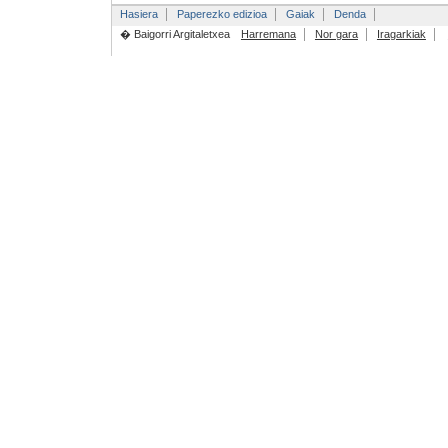
Hasiera
Paperezko edizioa
Gaiak
Denda
� Baigorri Argitaletxea
Harremana
Nor gara
Iragarkiak