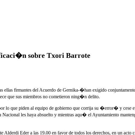
ficaci�n sobre Txori Barrote
odas ellas firmantes del Acuerdo de Gernika-�han exigido conjuntamente
blece que sus miembros no cometieron ning�n delito.
por lo que piden al equipo de gobierno que corrija su �error� y cese
a Nacional les haya absuelto y mientras aqu� el Ayuntamiento manteng
te Alderdi Eder a las 19.00 en favor de todos los derechos, en un acto 