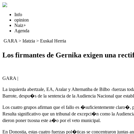
Info
opinion
Naiz+
Agenda
GARA
>
Idatzia
>
Euskal Herria
Los firmantes de Gernika exigen una recti
GARA |
La izquierda abertzale, EA, Aralar y Alternatiba de Bilbo -fuerzas t
Barrote, despu�s de la sentencia de la Audiencia Nacional que esta
Los cuatro grupos afirman que el fallo es �suficientemente claro�, 
Resulta significativo que un tribunal de excepci�n como la Audienci
dieron poner txosna este a�o por el veto municipal.
En Donostia, estas cuatro fuerzas pol�ticas se concentraron juntas an