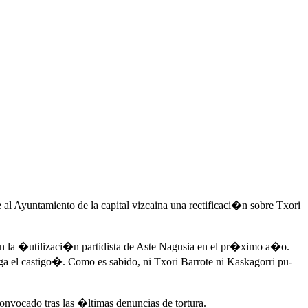
 al Ayuntamiento de la capital vizcaina una rectificaci�n sobre Txori
 en la �utilizaci�n partidista de Aste Nagusia en el pr�ximo a�o.
a el castigo�. Como es sabido, ni Txori Barrote ni Kaskagorri pu-
convocado tras las �ltimas denuncias de tortura.