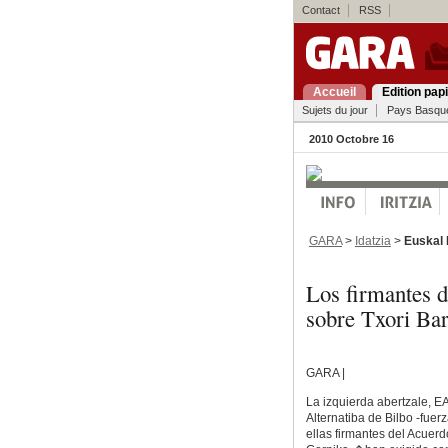
Contact
RSS
Accueil
Edition pap
Sujets du jour
Pays Basqu
2010 Octobre 16
GARA
>
Idatzia
>
Euskal 
Los firmantes d
sobre Txori Bar
GARA |
La izquierda abertzale, EA
Alternatiba de Bilbo -fuer
ellas firmantes del Acuer