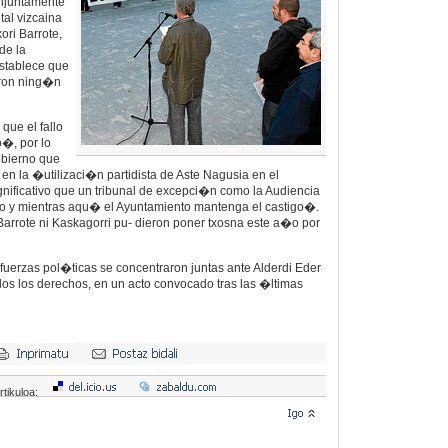
njuntamente
tal vizcaina
ori Barrote,
de la
stablece que
ron ning�n
que el fallo
�, por lo
obierno que
 en la �utilizaci�n partidista de Aste Nagusia en el
nificativo que un tribunal de excepci�n como la Audiencia
to y mientras aqu� el Ayuntamiento mantenga el castigo�.
Barrote ni Kaskagorri pu- dieron poner txosna este a�o por
 fuerzas pol�ticas se concentraron juntas ante Alderdi Eder
odos los derechos, en un acto convocado tras las �ltimas
rtikuloa: