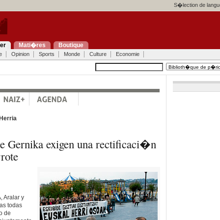
S�lection de langu
ier
Mati�res
Boutique
e
Opinion
Sports
Monde
Culture
Economie
Herria
e Gernika exigen una rectificaci�n
rote
, Aralar y
zas todas
do de