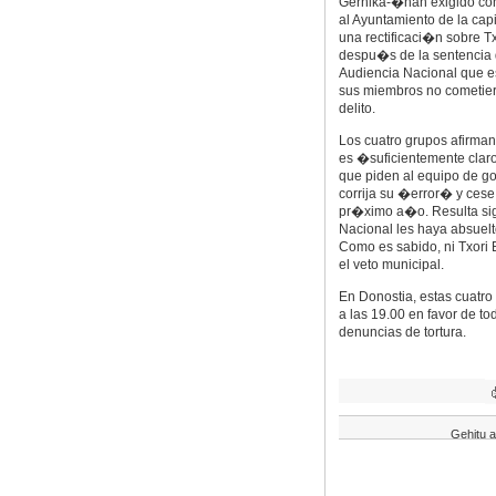
Gernika-�han exigido co
al Ayuntamiento de la capi
una rectificaci�n sobre Tx
despu�s de la sentencia 
Audiencia Nacional que e
sus miembros no cometie
delito.
Los cuatro grupos afirman 
es �suficientemente claro
que piden al equipo de g
corrija su �error� y cese
pr�ximo a�o. Resulta sig
Nacional les haya absuel
Como es sabido, ni Txori 
el veto municipal.
En Donostia, estas cuatro
a las 19.00 en favor de t
denuncias de tortura.
Gehitu a