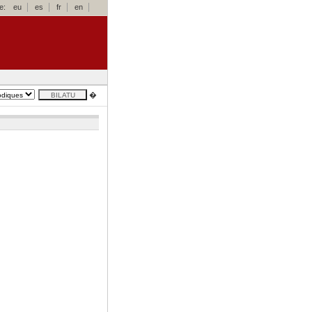
e:
eu
es
fr
en
�