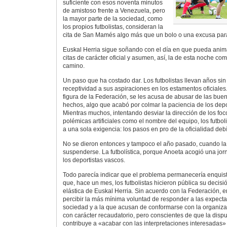
suficiente con esos noventa minutos
de amistoso frente a Venezuela, pero
la mayor parte de la sociedad, como
los propios futbolistas, consideran la
cita de San Mamés algo más que un bolo o una excusa para
Euskal Herria sigue soñando con el día en que pueda anima
citas de carácter oficial y asumen, así, la de esta noche c
camino.
Un paso que ha costado dar. Los futbolistas llevan años sin
receptividad a sus aspiraciones en los estamentos oficiales
figura de la Federación, se les acusa de abusar de las buen
hechos, algo que acabó por colmar la paciencia de los depo
Mientras muchos, intentando desviar la dirección de los fo
polémicas artificiales como el nombre del equipo, los futbol
a una sola exigencia: los pasos en pro de la oficialidad debí
No se dieron entonces y tampoco el año pasado, cuando la 
suspenderse. La futbolística, porque Anoeta acogió una jor
los deportistas vascos.
Todo parecía indicar que el problema permanecería enquis
que, hace un mes, los futbolistas hicieron pública su decisió
elástica de Euskal Herria. Sin acuerdo con la Federación, e
percibir la más mínima voluntad de responder a las expecta
sociedad y a la que acusan de conformarse con la organiza
con carácter recaudatorio, pero conscientes de que la disp
contribuye a «acabar con las interpretaciones interesadas» 