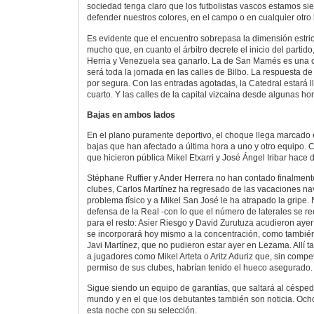
sociedad tenga claro que los futbolistas vascos estamos si
defender nuestros colores, en el campo o en cualquier otro 
Es evidente que el encuentro sobrepasa la dimensión estri
mucho que, en cuanto el árbitro decrete el inicio del partido
Herria y Venezuela sea ganarlo. La de San Mamés es una cit
será toda la jornada en las calles de Bilbo. La respuesta de
por segura. Con las entradas agotadas, la Catedral estará 
cuarto. Y las calles de la capital vizcaina desde algunas ho
Bajas en ambos lados
En el plano puramente deportivo, el choque llega marcado
bajas que han afectado a última hora a uno y otro equipo. Cu
que hicieron pública Mikel Etxarri y José Ángel Iribar hace
Stéphane Ruffier y Ander Herrera no han contado finalment
clubes, Carlos Martínez ha regresado de las vacaciones n
problema físico y a Mikel San José le ha atrapado la gripe. 
defensa de la Real -con lo que el número de laterales se r
para el resto: Asier Riesgo y David Zurutuza acudieron ay
se incorporará hoy mismo a la concentración, como también
Javi Martínez, que no pudieron estar ayer en Lezama. Allí
a jugadores como Mikel Arteta o Aritz Aduriz que, sin competi
permiso de sus clubes, habrían tenido el hueco asegurado.
Sigue siendo un equipo de garantías, que saltará al césp
mundo y en el que los debutantes también son noticia. Och
esta noche con su selección.