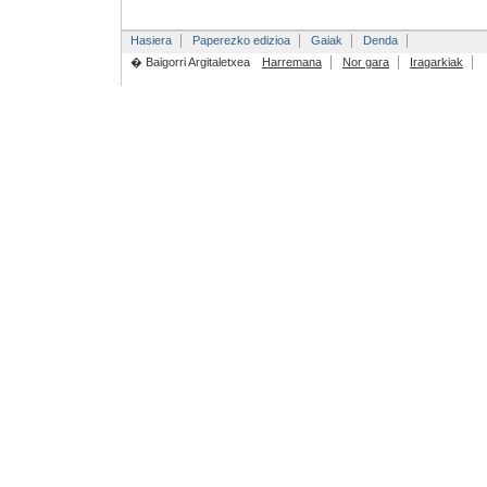
Hasiera
Paperezko edizioa
Gaiak
Denda
� Baigorri Argitaletxea
Harremana
Nor gara
Iragarkiak