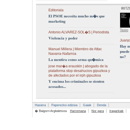
Editoriala
El PSOE necesita mucho m�s que
marketing
Tasio
Antonio ALVAREZ-SOL�S | Periodista
Violencia y poder
Juanjo
Hay m
Manuel Millera | Miembro de Attac
puede
Navarra-Nafarroa
no?
La mentira como arma qu�mica
jose mar�a erauskin | abogado de la
plataforma stop desahucios gipuzkoa y
de afectados por el irph gipuzkoa
Y encima los criminales se sienten
acosados...
Hasiera
Paperezko edizioa
Gaiak
Denda
� Baigorri Argitaletxea
Harremana
Nor gara
Iragarkiak