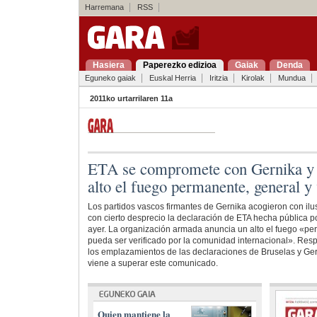
Harremana
RSS
Hasiera
Paperezko edizioa
Gaiak
Denda
Eguneko gaiak
Euskal Herria
Iritzia
Kirolak
Mundua
2011ko urtarrilaren 11a
ETA se compromete con Gernika y 
alto el fuego permanente, general y 
Los partidos vascos firmantes de Gernika acogieron con ilu
con cierto desprecio la declaración de ETA hecha pública 
ayer. La organización armada anuncia un alto el fuego «pe
pueda ser verificado por la comunidad internacional». Re
los emplazamientos de las declaraciones de Bruselas y Ger
viene a superar este comunicado.
Quien mantiene la