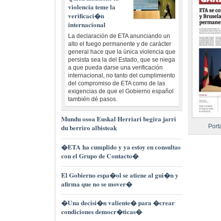
violencia teme la
verificaci�n
internacional
La declaración de ETA anunciando un
alto el fuego permanente y de carácter
general hace que la única violencia que
persista sea la del Estado, que se niega
a que pueda darse una verificación
internacional, no tanto del cumplimiento
del compromiso de ETA como de las
exigencias de que el Gobierno español
también dé pasos.
Mundu osoa Euskal Herriari begira jarri
du berriro albisteak
Port
�ETA ha cumplido y ya estoy en consultas
con el Grupo de Contacto�
El Gobierno espa�ol se atiene al gui�n y
afirma que no se mover�
�Una decisi�n valiente� para �crear
condiciones democr�ticas�