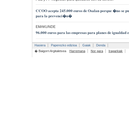
CCOO acepta 245.000 euros de Osalan porque �no se pu
para la prevenci�n�
EMAKUNDE
96.000 euros para las empresas para planes de igualdad e
Hasiera
Paperezko edizioa
Gaiak
Denda
� Baigorri Argitaletxea
Harremana
Nor gara
Iragarkiak