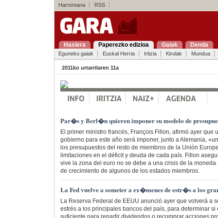
Harremana
RSS
Hasiera
Paperezko edizioa
Gaiak
Denda
Eguneko gaiak
Euskal Herria
Iritzia
Kirolak
Mundua
2011ko urtarrilaren 11a
Par�s y Berl�n quieren imponer su modelo de presupues
El primer ministro francés, François Fillon, afirmó ayer que 
gobierno para este año será imponer, junto a Alemania, «una
los presupuestos del resto de miembros de la Unión Europ
limitaciones en el déficit y deuda de cada país. Fillon aseg
vive la zona del euro no se debe a una crisis de la moneda 
de crecimiento de algunos de los estados miembros.
La Fed vuelve a someter a ex�menes de estr�s a los gr
La Reserva Federal de EEUU anunció ayer que volverá a s
estrés a los principales bancos del país, para determinar si
suficiente para repartir dividendos o recomprar acciones pro