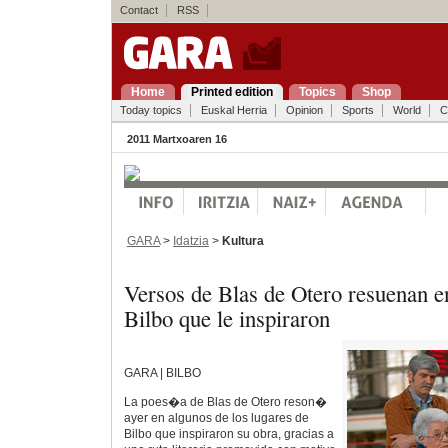
Contact
RSS
Home
Printed edition
Topics
Shop
Today topics
Euskal Herria
Opinion
Sports
World
C
2011 Martxoaren 16
GARA
>
Idatzia
>
Kultura
Versos de Blas de Otero resuenan en
Bilbo que le inspiraron
GARA | BILBO
La poes�a de Blas de Otero reson�
ayer en algunos de los lugares de
Bilbo que inspiraron su obra, gracias a