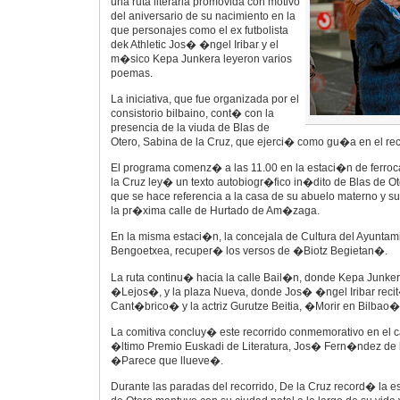
una ruta literaria promovida con motivo
del aniversario de su nacimiento en la
que personajes como el ex futbolista
dek Athletic Jos� �ngel Iribar y el
m�sico Kepa Junkera leyeron varios
poemas.
La iniciativa, que fue organizada por el
consistorio bilbaino, cont� con la
presencia de la viuda de Blas de
Otero, Sabina de la Cruz, que ejerci� como gu�a en el rec
El programa comenz� a las 11.00 en la estaci�n de ferroc
la Cruz ley� un texto autobiogr�fico in�dito de Blas de Ot
que se hace referencia a la casa de su abuelo materno y su
la pr�xima calle de Hurtado de Am�zaga.
En la misma estaci�n, la concejala de Cultura del Ayuntami
Bengoetxea, recuper� los versos de �Biotz Begietan�.
La ruta continu� hacia la calle Bail�n, donde Kepa Junke
�Lejos�, y la plaza Nueva, donde Jos� �ngel Iribar rec
Cant�brico� y la actriz Gurutze Beitia, �Morir en Bilbao�
La comitiva concluy� este recorrido conmemorativo en el 
�ltimo Premio Euskadi de Literatura, Jos� Fern�ndez de 
�Parece que llueve�.
Durante las paradas del recorrido, De la Cruz record� la e