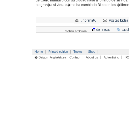
de Otero mantuvo con su ciudad natal a lo largo de su vid
alegrar�a si viera c�mo ha cambiado Bilbo en los �ltimo
Gehitu artikuloa:
Home
Printed edition
Topics
Shop
� Baigorri Argitaletxea
Contact
About us
Advertising
R