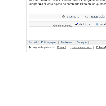
de Otero mantuvo con su ciudad natal a lo largo de su vid
alegrar�a si viera c�mo ha cambiado Bilbo en los �ltimo
Gehitu artikuloa:
Accueil
Edition papier
Mati�res
Boutique
� Baigorri Argitaletxea
Contact
Qui sommes nous
Publicit