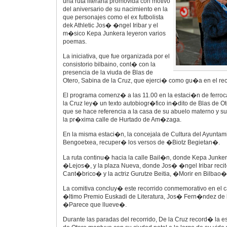
una ruta literaria promovida con motivo
del aniversario de su nacimiento en la
que personajes como el ex futbolista
dek Athletic Jos� �ngel Iribar y el
m�sico Kepa Junkera leyeron varios
poemas.
La iniciativa, que fue organizada por el
consistorio bilbaino, cont� con la
presencia de la viuda de Blas de
Otero, Sabina de la Cruz, que ejerci� como gu�a en el rec
El programa comenz� a las 11.00 en la estaci�n de ferroc
la Cruz ley� un texto autobiogr�fico in�dito de Blas de Ot
que se hace referencia a la casa de su abuelo materno y su
la pr�xima calle de Hurtado de Am�zaga.
En la misma estaci�n, la concejala de Cultura del Ayuntami
Bengoetxea, recuper� los versos de �Biotz Begietan�.
La ruta continu� hacia la calle Bail�n, donde Kepa Junke
�Lejos�, y la plaza Nueva, donde Jos� �ngel Iribar rec
Cant�brico� y la actriz Gurutze Beitia, �Morir en Bilbao�
La comitiva concluy� este recorrido conmemorativo en el 
�ltimo Premio Euskadi de Literatura, Jos� Fern�ndez de 
�Parece que llueve�.
Durante las paradas del recorrido, De la Cruz record� la e