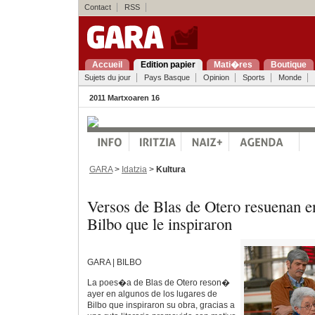
Contact
RSS
Accueil
Edition papier
Mati�res
Boutique
Sujets du jour
Pays Basque
Opinion
Sports
Monde
2011 Martxoaren 16
GARA
>
Idatzia
>
Kultura
Versos de Blas de Otero resuenan en
Bilbo que le inspiraron
GARA | BILBO
La poes�a de Blas de Otero reson�
ayer en algunos de los lugares de
Bilbo que inspiraron su obra, gracias a