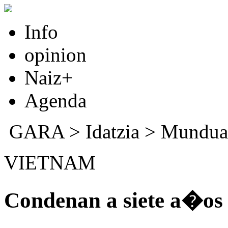
Info
opinion
Naiz+
Agenda
GARA
>
Idatzia
>
Mundua
VIETNAM
Condenan a siete a�os 