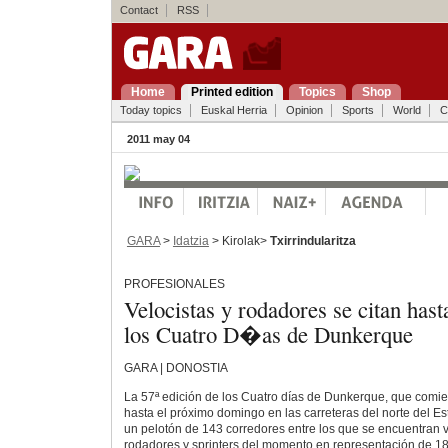
Contact
RSS
Home
Printed edition
Topics
Shop
Today topics
Euskal Herria
Opinion
Sports
World
C
2011 may 04
GARA
>
Idatzia
> Kirolak>
Txirrindularitza
PROFESIONALES
Velocistas y rodadores se citan has
los Cuatro D�as de Dunkerque
GARA | DONOSTIA
La 57ª edición de los Cuatro días de Dunkerque, que comi
hasta el próximo domingo en las carreteras del norte del Es
un pelotón de 143 corredores entre los que se encuentran v
rodadores y sprinters del momento en representación de 18