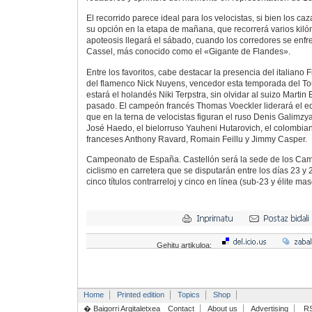
El recorrido parece ideal para los velocistas, si bien los c
su opción en la etapa de mañana, que recorrerá varios kiló
apoteosis llegará el sábado, cuando los corredores se enfr
Cassel, más conocido como el «Gigante de Flandes».
Entre los favoritos, cabe destacar la presencia del italiano 
del flamenco Nick Nuyens, vencedor esta temporada del To
estará el holandés Niki Terpstra, sin olvidar al suizo Martin
pasado. El campeón francés Thomas Voeckler liderará el e
que en la terna de velocistas figuran el ruso Denis Galimzy
José Haedo, el bielorruso Yauheni Hutarovich, el colombi
franceses Anthony Ravard, Romain Feillu y Jimmy Casper.
Campeonato de España. Castellón será la sede de los Ca
ciclismo en carretera que se disputarán entre los días 23 y 
cinco títulos contrarreloj y cinco en línea (sub-23 y élite masc
Gehitu artikuloa:
Home
Printed edition
Topics
Shop
� Baigorri Argitaletxea
Contact
About us
Advertising
R