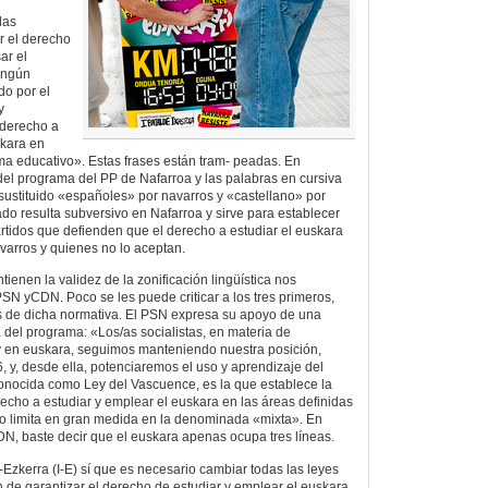
das
r el derecho
ar el
ingún
do por el
y
 derecho a
skara en
ema educativo». Estas frases están tram- peadas. En
 del programa del PP de Nafarroa y las palabras en cursiva
sustituido «españoles» por navarros y «castellano» por
ado resulta subversivo en Nafarroa y sirve para establecer
artidos que defienden que el derecho a estudiar el euskara
avarros y quienes no lo aceptan.
ienen la validez de la zonificación lingüística nos
N yCDN. Poco se les puede criticar a los tres primeros,
s de dicha normativa. El PSN expresa su apoyo de una
 del programa: «Los/as socialistas, en materia de
 en euskara, seguimos manteniendo nuestra posición,
, y, desde ella, potenciaremos el uso y aprendizaje del
onocida como Ley del Vascuence, es la que establece la
recho a estudiar y emplear el euskara en las áreas definidas
o limita en gran medida en la denominada «mixta». En
N, baste decir que el euskara apenas ocupa tres líneas.
-Ezkerra (I-E) sí que es necesario cambiar todas las leyes
 de garantizar el derecho de estudiar y emplear el euskara