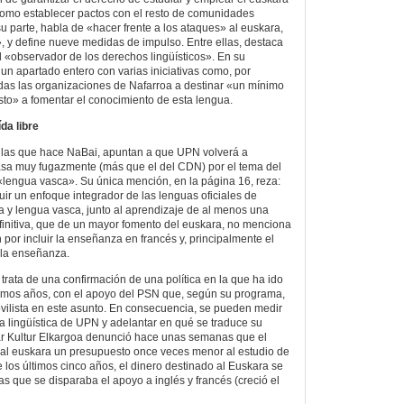
 como establecer pactos con el resto de comunidades
u parte, habla de «hacer frente a los ataques» al euskara,
», y define nueve medidas de impulso. Entre ellas, destaca
el «observador de los derechos lingüísticos». En su
un apartado entero con varias iniciativas como, por
odas las organizaciones de Nafarroa a destinar «un mínimo
to» a fomentar el conocimiento de esta lengua.
da libre
o las que hace NaBai, apuntan a que UPN volverá a
sa muy fugazmente (más que el del CDN) por el tema del
 «lengua vasca». Su única mención, en la página 16, reza:
ir un enfoque integrador de las lenguas oficiales de
a y lengua vasca, junto al aprendizaje de al menos una
finitiva, que de un mayor fomento del euskara, no menciona
por incluir la enseñanza en francés y, principalmente el
n la enseñanza.
rata de una confirmación de una política en la que ha ido
timos años, con el apoyo del PSN que, según su programa,
vilista en este asunto. En consecuencia, se pueden medir
ica lingüística de UPN y adelantar en qué se traduce su
ar Kultur Elkargoa denunció hace unas semanas que el
 al euskara un presupuesto once veces menor al estudio de
 los últimos cinco años, el dinero destinado al Euskara se
s que se disparaba el apoyo a inglés y francés (creció el