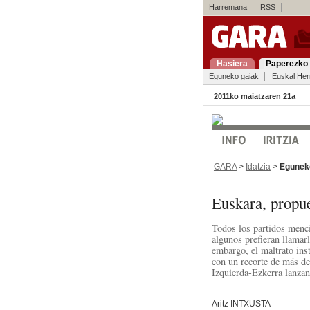
Harremana
RSS
Hasiera
Paperezko 
Eguneko gaiak
Euskal Her
2011ko maiatzaren 21a
GARA
>
Idatzia
>
Egunek
Euskara, propue
Todos los partidos menci
algunos prefieran llamar
embargo, el maltrato inst
con un recorte de más de
Izquierda-Ezkerra lanzan 
Aritz INTXUSTA