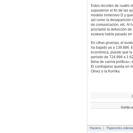
Estos recortes de cuatro 
supusieron el fin de las 
modelo inmersivo D y que 
así como la desaparición
de comunicación, etc. Al 
proclamó la defunción de
euskara había pasado en 
En cifras gruesas, el eus
ha bajado ya a 139.886. Es
económica, puesto que la 
periodo de 724.999 a 1.62
fama de «arma política», e
El contrapeso queda en ma
Oinez o la Korrika.
Gehitu a
Hasiera
Paperezko edizio