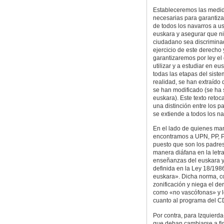
Estableceremos las medi
necesarias para garantiza
de todos los navarros a us
euskara y asegurar que n
ciudadano sea discrimina
ejercicio de este derecho 
garantizaremos por ley el
utilizar y a estudiar en eu
todas las etapas del sist
realidad, se han extraído
se han modificado (se ha 
euskara). Este texto retoc
una distinción entre los p
se extiende a todos los n
En el lado de quienes mant
encontramos a UPN, PP, PS
puesto que son los padre
manera diáfana en la letra
enseñanzas del euskara y
definida en la Ley 18/1986
euskara». Dicha norma, c
zonificación y niega el de
como «no vascófonas» y l
cuanto al programa del CD
Por contra, para Izquierda
que deban cambiarse a fin