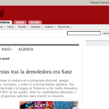
Hautatu hizkunt
edizioa
Gaiak
Denda
ria
Iritzia
Kirolak
Mundua
Kultura
Ekonomia
o gaiak
stas tras la demoledora era Sanz
onan el euskara en su programa electoral, aunque
le vascuence, y todos le reservan buenas palabras. Sin
itucional a la lengua en Nafarroa se ha vuelto dramática,
l 80% de las ayudas. Sólo las candidaturas abertzales e
propuestas radicales para revertir la situación.