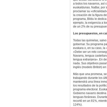
a todos los navarros, así
euskaldunas. NaBai, por s
proclamar su «oficialidad
la creación de la figura d
programa, Bildu le dedica 
ejemplo, la exigencia a t
de un 2% de su presupues
Los presupuestos, en caí
Todas las quinielas, salv
gobernar. Su programa pa
euskara o, en su caso, la
«Debe ser un reto consegu
Navarra, lengua castellan
lengua extranjera». En de
nada. Sus objetivos pasan 
inglés (modelo British) e
Más que una promesa, se t
trabajando durante los úl
mantendrá una línea inmo
los resultados de la polít
programa electoral. Eusk
Gobierno navarro destina
lenguas foráneas. Durante
recortó en un 81%, mientra
124%).