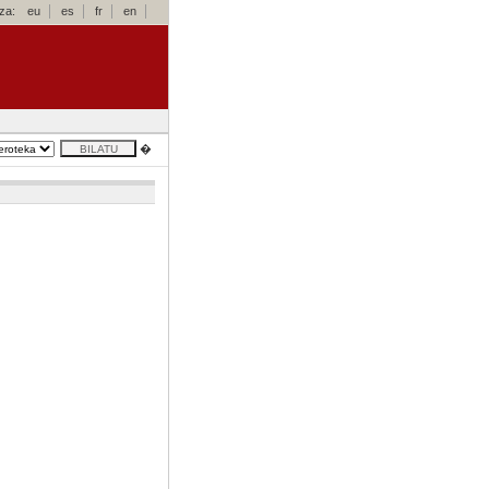
za:
eu
es
fr
en
�