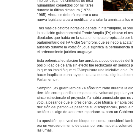
impide juzgar los crímenes de lesa
humanidad cometidos por militares
durante la última dictadura (1973-
1985). Ahora se deberá esperar a una
nueva legislatura para modificar o anular la amnistía a los 
Tras más de catorce horas de debate ininterrumpido, el pro
la coalición gubernamental Frente Amplio (FA) obtuvo el re
diputados que había en la sala, un empate propiciado por l
parlamentario del FA Víctor Semproni, que se negó a acatar l
ausentó durante la votación, que significa la permanencia
el ordenamiento jurídico uruguayo.
Esta polémica legislación fue aprobada poco después del fin
posibilidad de dejarla sin efecto fue rechazada en sendos p
lo que no impidió que el FA impulsara una iniciativa en el P
hacer inaplicable una ley que «ataca nuestra dignidad co
Parlamento».
Semproni, ex guerrillero de 74 años torturado durante la di
decisión correspondía al respeto de la voluntad popular y 
«inconstitucional» el proyecto. Ya había anunciado que no a
voto, a pesar de que el presidente, José Mujica le había pe
decisión del partido «a pesar de su discrepancia», porque
acción» es algo de «enorme importancia» para un Gobiern
La oposición, que votó en bloque en contra, consideró tamb
era un «grosero intento de pasar por encima de la volunta
las urnas.