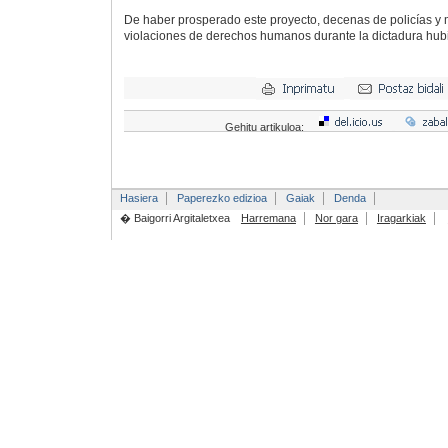
De haber prosperado este proyecto, decenas de policías y 
violaciones de derechos humanos durante la dictadura hub
Gehitu artikuloa:
Hasiera
Paperezko edizioa
Gaiak
Denda
� Baigorri Argitaletxea
Harremana
Nor gara
Iragarkiak