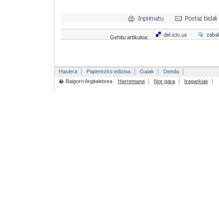
Gehitu artikuloa:
Hasiera
Paperezko edizioa
Gaiak
Denda
� Baigorri Argitaletxea
Harremana
Nor gara
Iragarkiak