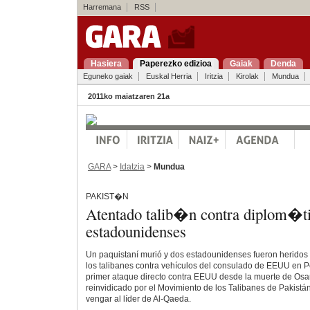
Harremana
RSS
Hasiera
Paperezko edizioa
Gaiak
Denda
Eguneko gaiak
Euskal Herria
Iritzia
Kirolak
Mundua
2011ko maiatzaren 21a
GARA
>
Idatzia
>
Mundua
PAKIST�N
Atentado talib�n contra diplom�t
estadounidenses
Un paquistaní murió y dos estadounidenses fueron heridos
los talibanes contra vehículos del consulado de EEUU en P
primer ataque directo contra EEUU desde la muerte de Osa
reinvidicado por el Movimiento de los Talibanes de Pakistá
vengar al líder de Al-Qaeda.