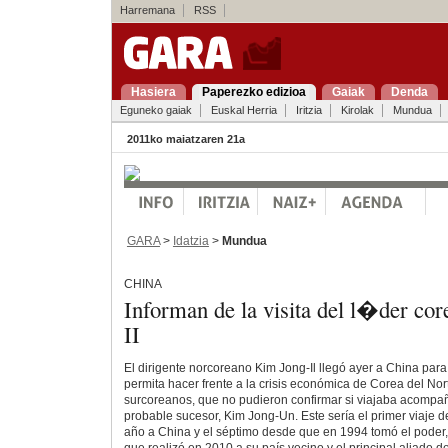
Harremana
RSS
Hasiera
Paperezko edizioa
Gaiak
Denda
Eguneko gaiak
Euskal Herria
Iritzia
Kirolak
Mundua
2011ko maiatzaren 21a
GARA
>
Idatzia
>
Mundua
CHINA
Informan de la visita del l�der co
II
El dirigente norcoreano Kim Jong-Il llegó ayer a China pa
permita hacer frente a la crisis económica de Corea del No
surcoreanos, que no pudieron confirmar si viajaba acompa
probable sucesor, Kim Jong-Un. Este sería el primer viaje d
año a China y el séptimo desde que en 1994 tomó el poder,