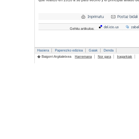
que realizó en 2010 a su país vecino y el principal aliado d
Gehitu artikuloa:
Hasiera
Paperezko edizioa
Gaiak
Denda
� Baigorri Argitaletxea
Harremana
Nor gara
Iragarkiak